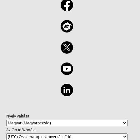
Nyelv váltása
Az Ön időzónája