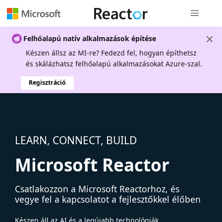
Globális na
Felhőalapú natív alkalmazások építése
Készen állsz az MI-re? Fedezd fel, hogyan építhetsz
és skálázhatsz felhőalapú alkalmazásokat Azure-szal.
Regisztráció
LEARN, CONNECT, BUILD
Microsoft Reactor
Csatlakozzon a Microsoft Reactorhoz, és
vegye fel a kapcsolatot a fejlesztőkkel élőben
Készen áll az AI és a legújabb technológiák