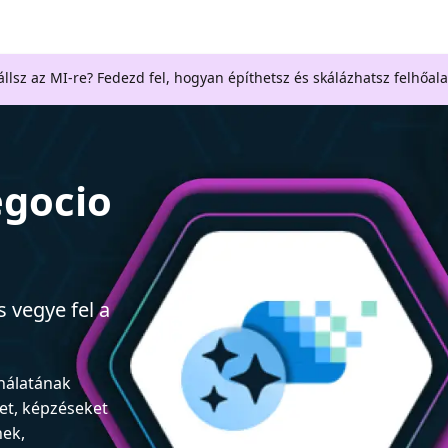
llsz az MI-re? Fedezd fel, hogyan építhetsz és skálázhatsz felhőal
egocio
 vegye fel a
ználatának
et, képzéseket
nek,