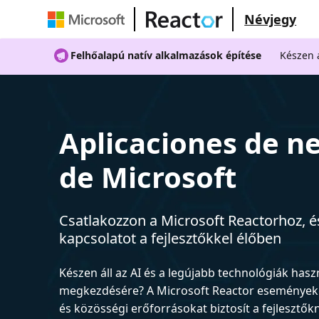
Névjegy
Felhőalapú natív alkalmazások építése
Készen á
Aplicaciones de n
de Microsoft
Csatlakozzon a Microsoft Reactorhoz, és
kapcsolatot a fejlesztőkkel élőben
Készen áll az AI és a legújabb technológiák has
megkezdésére? A Microsoft Reactor események
és közösségi erőforrásokat biztosít a fejlesztők