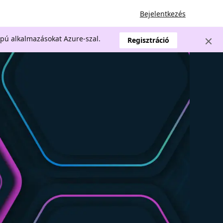
Bejelentkezés
apú alkalmazásokat Azure-szal.
Regisztráció