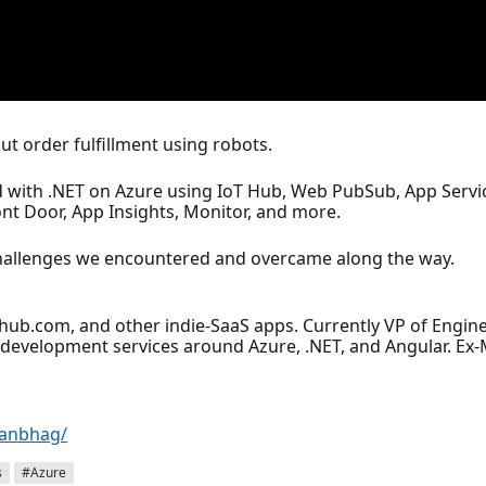
ut order fulfillment using robots.
ped with .NET on Azure using IoT Hub, Web PubSub, App Serv
nt Door, App Insights, Monitor, and more.
y challenges we encountered and overcame along the way.
ub.com, and other indie-SaaS apps. Currently VP of Engineer
development services around Azure, .NET, and Angular. Ex-
hanbhag/
s
#Azure