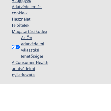
Védjegyek
Adatvédelem és
cookie-k
Használati
feltételek
Magatartási kódex
Az Ön
adatvédelmi
választási
lehetőségei
A Consumer Health
adatvédelmi
nyilatkozata