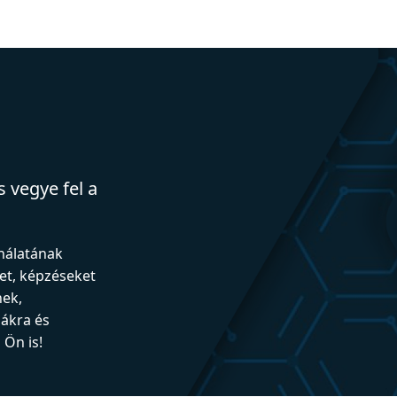
 vegye fel a
ználatának
et, képzéseket
nek,
iákra és
Ön is!