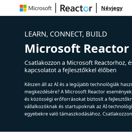
Névjegy
LEARN, CONNECT, BUILD
Microsoft Reactor
Csatlakozzon a Microsoft Reactorhoz, és
kapcsolatot a fejlesztőkkel élőben
Készen áll az AI és a legújabb technológiák has
megkezdésére? A Microsoft Reactor események
és közösségi erőforrásokat biztosít a fejlesztők
vállalkozóknak és startupoknak az AI-technológ
egyebekre való támaszkodásához. Csatlakozzon 