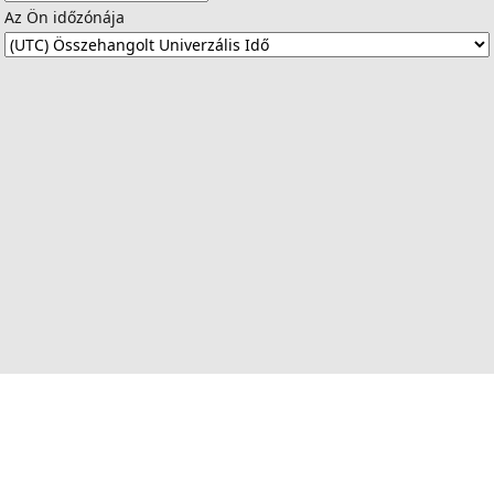
Az Ön időzónája