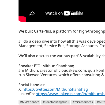
We built CartePlus, a platform for high-throughp
I'll do a deep dive into how all this was develo
Management, Service Bus, Storage Accounts, Fro
We'll also discuss the various perf & scalabilit
Speaker BIO: Mithun Shanbhag
I'm Mithun, creator of cloudskew.com, quiz.konfh
run Skewed Ventures, which offers consulting & 
Social Handles:
X:
https://twitter.com/MithunShanbhag
LinkedIn:
https://www.linkedin.com/in/mithuns
#MVPConnect
#ReactorBengaluru
#microservices
#API'