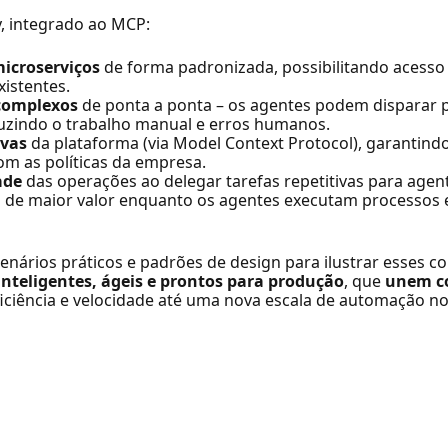
, integrado ao MCP:
microserviços
de forma padronizada, possibilitando acesso
xistentes.
 complexos
de ponta a ponta – os agentes podem disparar pr
duzindo o trabalho manual e erros humanos.
ivas
da plataforma (via Model Context Protocol), garantind
om as políticas da empresa.
ade
das operações ao delegar tarefas repetitivas para agen
s de maior valor enquanto os agentes executam processos 
enários práticos e padrões de design para ilustrar esses co
inteligentes, ágeis e prontos para produção
, que
unem c
iciência e velocidade até uma nova escala de automação no