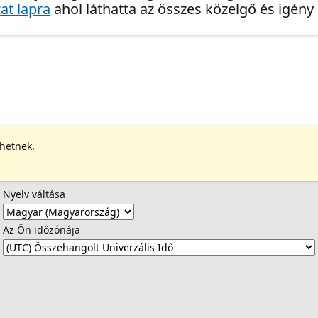
at lapra
ahol láthatta az összes közelgő és igény
ehetnek.
Nyelv váltása
Az Ön időzónája