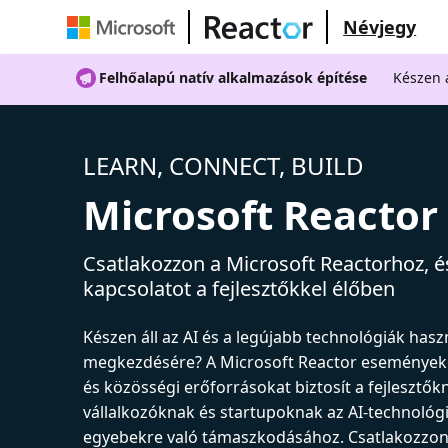
Névjegy
Felhőalapú natív alkalmazások építése
Készen á
LEARN, CONNECT, BUILD
Microsoft Reactor
Csatlakozzon a Microsoft Reactorhoz, és
kapcsolatot a fejlesztőkkel élőben
Készen áll az AI és a legújabb technológiák has
megkezdésére? A Microsoft Reactor események
és közösségi erőforrásokat biztosít a fejlesztők
vállalkozóknak és startupoknak az AI-technológ
egyebekre való támaszkodásához. Csatlakozzon 