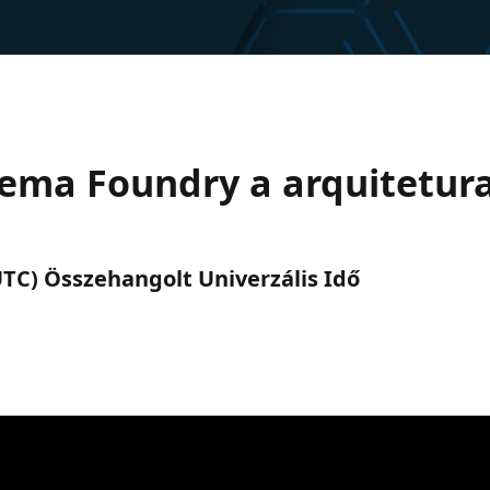
tema Foundry a arquitetur
 (UTC) Összehangolt Univerzális Idő