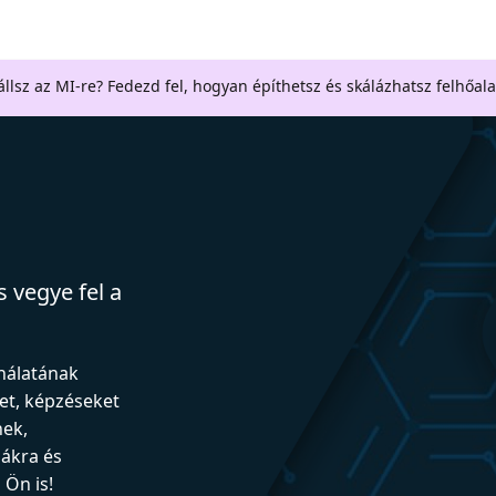
llsz az MI-re? Fedezd fel, hogyan építhetsz és skálázhatsz felhőal
 vegye fel a
ználatának
et, képzéseket
nek,
iákra és
Ön is!