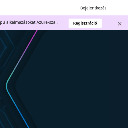
Bejelentkezés
apú alkalmazásokat Azure-szal.
Regisztráció