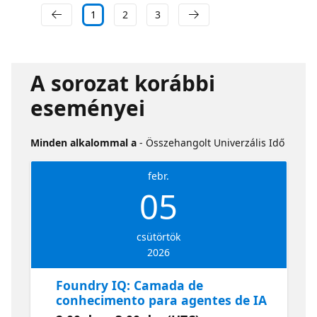
1
2
3
A sorozat korábbi
eseményei
Minden alkalommal a
- Összehangolt Univerzális Idő
febr.
05
csütörtök
2026
Foundry IQ: Camada de
conhecimento para agentes de IA