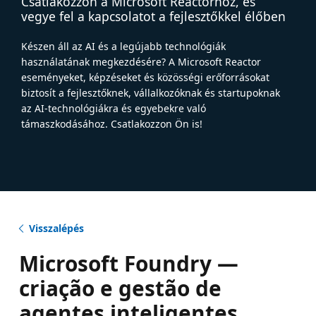
Csatlakozzon a Microsoft Reactorhoz, és
vegye fel a kapcsolatot a fejlesztőkkel élőben
Készen áll az AI és a legújabb technológiák
használatának megkezdésére? A Microsoft Reactor
eseményeket, képzéseket és közösségi erőforrásokat
biztosít a fejlesztőknek, vállalkozóknak és startupoknak
az AI-technológiákra és egyebekre való
támaszkodásához. Csatlakozzon Ön is!
Visszalépés
Microsoft Foundry —
criação e gestão de
agentes inteligentes