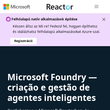
Globális na
Felhőalapú natív alkalmazások építése
Készen állsz az MI-re? Fedezd fel, hogyan építhetsz
és skálázhatsz felhőalapú alkalmazásokat Azure-szal.
Regisztráció
Microsoft Foundry —
criação e gestão de
agentes inteligentes