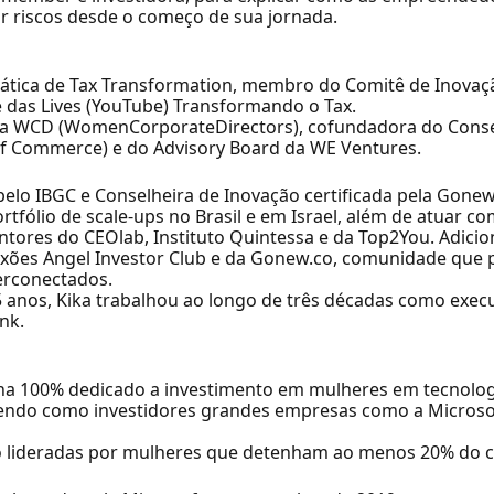
gar riscos desde o começo de sua jornada.
rática de Tax Transformation, membro do Comitê de Inovaç
 e das Lives (YouTube) Transformando o Tax.
 da WCD (WomenCorporateDirectors), cofundadora do Consel
of Commerce) e do Advisory Board da WE Ventures.
 pelo IBGC e Conselheira de Inovação certificada pela Gone
tfólio de scale-ups no Brasil e em Israel, além de atuar 
entores do CEOlab, Instituto Quintessa e da Top2You. Adic
exões Angel Investor Club e da Gonew.co, comunidade que 
erconectados.
 anos, Kika trabalhou ao longo de três décadas como execut
nk.
ina 100% dedicado a investimento em mulheres em tecnolog
tendo como investidores grandes empresas como a Microsoft
o lideradas por mulheres que detenham ao menos 20% do cap