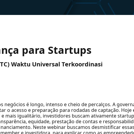
nça para Startups
(UTC) Waktu Universal Terkoordinasi
 negócios é longo, intenso e cheio de percalços. A governa
tar o acesso e preparação para rodadas de captação. Hoje
e mais igualitário, investidores buscam ativamente startu
ransparência, equidade, prestação de contas e responsabil
financiamento. Neste webinar buscamos desmistificar essa
rd member e investidora, para explicar como as empreend