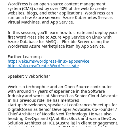
WordPress is an open-source content management
system (CMS) used by over 40% of the web to create
websites, blogs, and other applications. WordPress can
run on a few Azure services: Azure Kubernetes Service,
Virtual Machines, and App Service.
In this session, you'll learn how to create and deploy your
first WordPress site to Azure App Service on Linux with
Azure Database for MySQL - Flexible Server using the
WordPress Azure Marketplace item by App Service.
Further Learning :
https://aka.ms/wordpress-linux-appservice
https://aka.ms/Create-WordPress-site
Speaker: Vivek Sridhar
Vivek is a technophile and an Open-Source contributor
with around 17 years of experience in the Software
Industry and works at Microsoft as Senior Cloud Advocate.
In his previous role, he has mentored
startups/developers, speaker at conferences/meetups for
DigitalOcean as Senior Developer Advocate, Co-Founder /
Chief-Architect of NoodleNext Technology. He was also
heading DevOps and QA at BlackBuck and was a DevOps
Solution Architect at HCL (Australia) in client engagement.