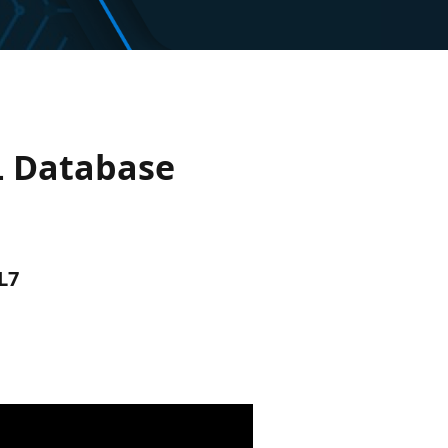
L Database
L7