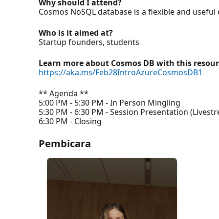
Why should I attend?
Cosmos NoSQL database is a flexible and useful 
Who is it aimed at?
Startup founders, students
Learn more about Cosmos DB with this resou
https://aka.ms/Feb28IntroAzureCosmosDB1
** Agenda **
5:00 PM - 5:30 PM - In Person Mingling
5:30 PM - 6:30 PM - Session Presentation (Livest
6:30 PM - Closing
Pembicara