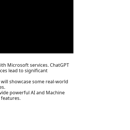
 with Microsoft services. ChatGPT
es lead to significant
e will showcase some real-world
es.
ovide powerful AI and Machine
 features.