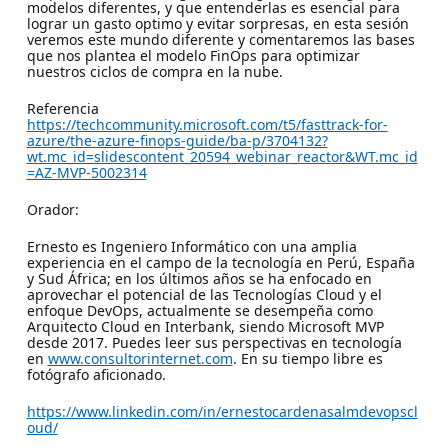
modelos diferentes, y que entenderlas es esencial para
lograr un gasto optimo y evitar sorpresas, en esta sesión
veremos este mundo diferente y comentaremos las bases
que nos plantea el modelo FinOps para optimizar
nuestros ciclos de compra en la nube.
Referencia
https://techcommunity.microsoft.com/t5/fasttrack-for-
azure/the-azure-finops-guide/ba-p/3704132?
wt.mc_id=slidescontent_20594_webinar_reactor&WT.mc_id
=AZ-MVP-5002314
Orador:
Ernesto es Ingeniero Informático con una amplia
experiencia en el campo de la tecnología en Perú, España
y Sud África; en los últimos años se ha enfocado en
aprovechar el potencial de las Tecnologías Cloud y el
enfoque DevOps, actualmente se desempeña como
Arquitecto Cloud en Interbank, siendo Microsoft MVP
desde 2017. Puedes leer sus perspectivas en tecnología
en
www.consultorinternet.com
. En su tiempo libre es
fotógrafo aficionado.
https://www.linkedin.com/in/ernestocardenasalmdevopscl
oud/