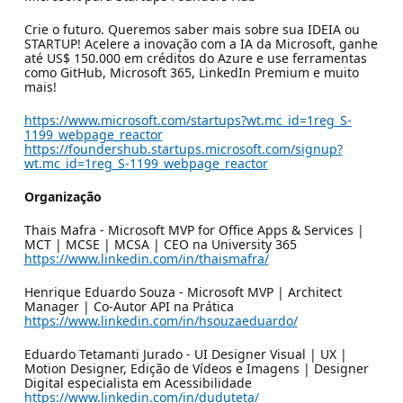
Crie o futuro. Queremos saber mais sobre sua IDEIA ou
STARTUP! Acelere a inovação com a IA da Microsoft, ganhe
até US$ 150.000 em créditos do Azure e use ferramentas
como GitHub, Microsoft 365, LinkedIn Premium e muito
mais!
https://www.microsoft.com/startups?wt.mc_id=1reg_S-
1199_webpage_reactor
https://foundershub.startups.microsoft.com/signup?
wt.mc_id=1reg_S-1199_webpage_reactor
Organização
Thais Mafra - Microsoft MVP for Office Apps & Services |
MCT | MCSE | MCSA | CEO na University 365
https://www.linkedin.com/in/thaismafra/
Henrique Eduardo Souza - Microsoft MVP | Architect
Manager | Co-Autor API na Prática
https://www.linkedin.com/in/hsouzaeduardo/
Eduardo Tetamanti Jurado - UI Designer Visual | UX |
Motion Designer, Edição de Vídeos e Imagens | Designer
Digital especialista em Acessibilidade
https://www.linkedin.com/in/duduteta/