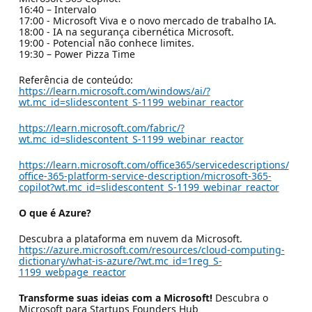
16:40 – Intervalo
17:00 - Microsoft Viva e o novo mercado de trabalho IA.
18:00 - IA na segurança cibernética Microsoft.
19:00 - Potencial não conhece limites.
19:30 – Power Pizza Time
Referência de conteúdo:
https://learn.microsoft.com/windows/ai/?
wt.mc_id=slidescontent_S-1199_webinar_reactor
https://learn.microsoft.com/fabric/?
wt.mc_id=slidescontent_S-1199_webinar_reactor
https://learn.microsoft.com/office365/servicedescriptions/
office-365-platform-service-description/microsoft-365-
copilot?wt.mc_id=slidescontent_S-1199_webinar_reactor
O que é Azure?
Descubra a plataforma em nuvem da Microsoft.
https://azure.microsoft.com/resources/cloud-computing-
dictionary/what-is-azure/?wt.mc_id=1reg_S-
1199_webpage_reactor
Transforme suas ideias com a Microsoft!
Descubra o
Microsoft para Startups Founders Hub