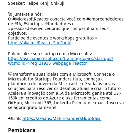
Speaker: Felipe Kenji Chikuji
🚀 Junte-se a nós!
O #MicrosoftReactor conecta você com #empreendedores
de #IA, #startups, #fundadores e
#pessoasdesenvolvedoras que compartilham seus
objetivos.
Participe de eventos e workshops gratuitos >
https://aka.ms/ReactorSaoPaulo
Potencialize sua startup com a Microsoft >
https://learn.microsoft.com/training/topics/startups?
wt.mc_id=1reg_21936_webpage_reactor
💡Transforme suas ideias com a Microsoft! Conheça o
Microsoft for Startups Founders Hub, conheça a
plataforma de nuvem da Microsoft e dê vida às novas
soluções para resolver os desafios atuais e criar o futuro.
Acelere a inovação com a IA da Microsoft, ganhe até US$
150k em créditos do Azure e use ferramentas como
GitHub, Microsoft 365, LinkedIn Premium e mais. Inscreva-
se agora gratuitamente!
📲Link:
https://aka.ms/MSFTFoundersHubBrasil
Pembicara