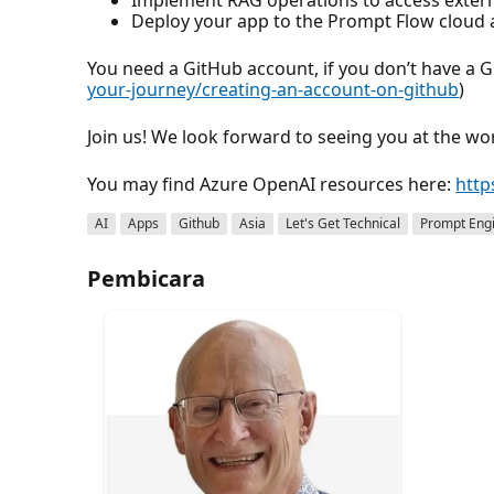
Deploy your app to the Prompt Flow cloud a
You need a GitHub account, if you don’t have a G
your-journey/creating-an-account-on-github
)
Join us! We look forward to seeing you at the w
You may find Azure OpenAI resources here:
http
AI
Apps
Github
Asia
Let's Get Technical
Prompt Eng
Pembicara