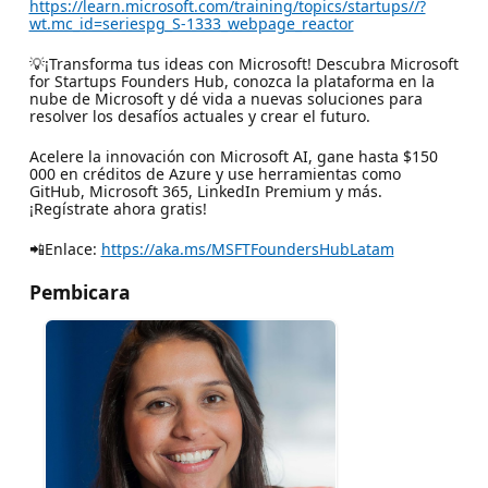
https://learn.microsoft.com/training/topics/startups//?
wt.mc_id=seriespg_S-1333_webpage_reactor
💡¡Transforma tus ideas con Microsoft! Descubra Microsoft
for Startups Founders Hub, conozca la plataforma en la
nube de Microsoft y dé vida a nuevas soluciones para
resolver los desafíos actuales y crear el futuro.
Acelere la innovación con Microsoft AI, gane hasta $150
000 en créditos de Azure y use herramientas como
GitHub, Microsoft 365, LinkedIn Premium y más.
¡Regístrate ahora gratis!
📲Enlace:
https://aka.ms/MSFTFoundersHubLatam
Pembicara