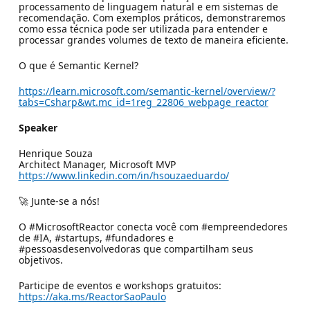
processamento de linguagem natural e em sistemas de
recomendação. Com exemplos práticos, demonstraremos
como essa técnica pode ser utilizada para entender e
processar grandes volumes de texto de maneira eficiente.
O que é Semantic Kernel?
https://learn.microsoft.com/semantic-kernel/overview/?
tabs=Csharp&wt.mc_id=1reg_22806_webpage_reactor
Speaker
Henrique Souza
Architect Manager, Microsoft MVP
https://www.linkedin.com/in/hsouzaeduardo/
🚀 Junte-se a nós!
O #MicrosoftReactor conecta você com #empreendedores
de #IA, #startups, #fundadores e
#pessoasdesenvolvedoras que compartilham seus
objetivos.
Participe de eventos e workshops gratuitos:
https://aka.ms/ReactorSaoPaulo