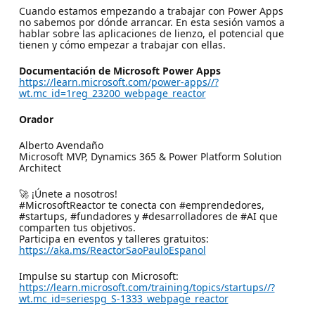
Cuando estamos empezando a trabajar con Power Apps
no sabemos por dónde arrancar. En esta sesión vamos a
hablar sobre las aplicaciones de lienzo, el potencial que
tienen y cómo empezar a trabajar con ellas.
Documentación de Microsoft Power Apps
https://learn.microsoft.com/power-apps//?
wt.mc_id=1reg_23200_webpage_reactor
Orador
Alberto Avendaño
Microsoft MVP, Dynamics 365 & Power Platform Solution
Architect
🚀 ¡Únete a nosotros!
#MicrosoftReactor te conecta con #emprendedores,
#startups, #fundadores y #desarrolladores de #AI que
comparten tus objetivos.
Participa en eventos y talleres gratuitos:
https://aka.ms/ReactorSaoPauloEspanol
Impulse su startup con Microsoft:
https://learn.microsoft.com/training/topics/startups//?
wt.mc_id=seriespg_S-1333_webpage_reactor