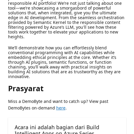
responsible AI portfolio! We’re not just talking about one
tool—we’re showcasing a smorgasbord of powerful
solutions that, when integrated, give you the ultimate
edge in AI development. From the seamless orchestration
provided by Semantic Kernel to the responsible content
filtering powered by Azure’s LLM, you'll see how these
tools work together to elevate your applications to new
heights.
We’ll demonstrate how you can effortlessly blend
conventional programming with AI capabilities while
embedding ethical principles at the core. Whether it’s
through AI plugins, semantic functions, or function
chaining, you’ll walk away with practical insights on
building AI solutions that are as trustworthy as they are
innovative.
Prasyarat
Miss a DemoByte and want to catch up? View past
DemoBytes on-demand
here
.
Acara ini adalah bagian dari Build
Intelligent Apps on Azure Series.