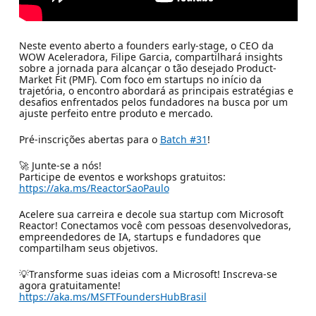
Neste evento aberto a founders early-stage, o CEO da
WOW Aceleradora, Filipe Garcia, compartilhará insights
sobre a jornada para alcançar o tão desejado Product-
Market Fit (PMF). Com foco em startups no início da
trajetória, o encontro abordará as principais estratégias e
desafios enfrentados pelos fundadores na busca por um
ajuste perfeito entre produto e mercado.
Pré-inscrições abertas para o
Batch #31
!
🚀 Junte-se a nós!
Participe de eventos e workshops gratuitos:
https://aka.ms/ReactorSaoPaulo
Acelere sua carreira e decole sua startup com Microsoft
Reactor! Conectamos você com pessoas desenvolvedoras,
empreendedores de IA, startups e fundadores que
compartilham seus objetivos.
💡Transforme suas ideias com a Microsoft! Inscreva-se
agora gratuitamente!
https://aka.ms/MSFTFoundersHubBrasil