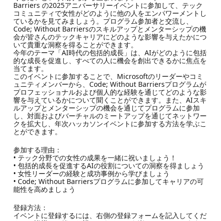
Barriers の2025アニバーサリーイベントに参加して、テック
コミュニティで女性がどのように他の人をエンパワーメントし
ているかを見てみましょう。プログラム参加者と交流し、
Code; Without Barriersのスキルアップとメンターシップの機
会が皆さんのテックキャリアにどのような影響を与えたかにつ
いて貴重な洞察を得ることができます。
今年のテーマ「AI時代の包括的成長」は、AIがどのように包括
的な成長を促進し、すべての人に機会を創出できるかに焦点を
当てます。
このイベントに参加することで、Microsoftのリーダーやコミ
ュニティメンバーから、Code; Without Barriersプログラムが
プロフェッショナルおよび個人的な経験を通じてどのような影
響を与えているかについて聞くことができます。また、AIスキ
ルアップとメンターシップの機会を通じてプログラムに参加
し、対面およびバーチャルのミートアップを通じてネットワー
クを拡大し、年次ハッカソンイベントに参加する方法を学ぶこ
とができます。
参加する理由：
• テック分野での女性の成果を一緒に祝いましょう！
• 包括的成長を促進するAIの役割についての洞察を得ましょう
• 女性リーダーの経験と成功事例から学びましょう
• Code; Without Barriersプログラムに参加してキャリアの可
能性を高めましょう
登録方法：
イベントに登録するには、右側の登録フォームを記入してくだ