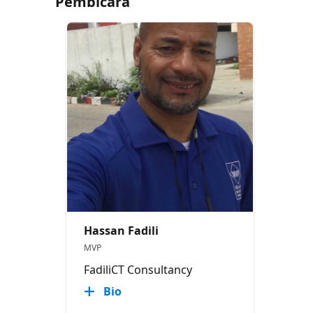
Pembicara
Hassan Fadili
MVP
FadiliCT Consultancy
Bio