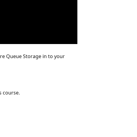
ure Queue Storage in to your
s course.