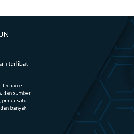
GUN
n terlibat
i terbaru?
n, dan sumber
 pengusaha,
I dan banyak