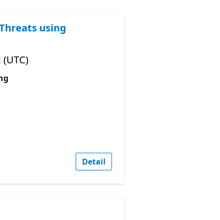
 Threats using
M (UTC)
ng
Detail