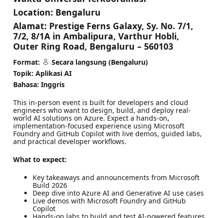
Location:
Bengaluru
Alamat:
Prestige Ferns Galaxy, Sy. No. 7/1,
7/2, 8/1A in Ambalipura, Varthur Hobli,
Outer Ring Road, Bengaluru – 560103
Format:
Secara langsung (Bengaluru)
Topik: Aplikasi AI
Bahasa: Inggris
This in-person event is built for developers and cloud
engineers who want to design, build, and deploy real-
world AI solutions on Azure. Expect a hands-on,
implementation-focused experience using Microsoft
Foundry and GitHub Copilot with live demos, guided labs,
and practical developer workflows.
What to expect:
Key takeaways and announcements from Microsoft
Build 2026
Deep dive into Azure AI and Generative AI use cases
Live demos with Microsoft Foundry and GitHub
Copilot
Hands-on labs to build and test AI-powered features