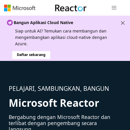
Navigasi g
Bangun Aplikasi Cloud Native
Siap untuk AI? Temukan cara membangun dan
mengembangkan aplikasi cloud-native dengan
Azure.
Daftar sekarang
PELAJARI, SAMBUNGKAN, BANGUN
Microsoft Reactor
Bergabung dengan Microsoft Reactor dan
terlibat dengan pengembang secara
langsung