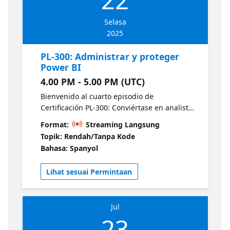
Selasa
2025
PL-300: Administrar y proteger
Power BI
4.00 PM - 5.00 PM (UTC)
Bienvenido al cuarto episodio de
Certificación PL-300: Conviértase en analista
de datos certificado de Power BI. Este
Format:
Streaming Langsung
episodio se centra en la gestión y protección
Topik: Rendah/Tanpa Kode
de sus datos con Power BI. Profundiza en la
Bahasa: Spanyol
creación y gestión de espacios de trabajo y
recursos, así como en la protección y
Lihat sesuai Permintaan
administración de elementos de Power BI.
Jul
23