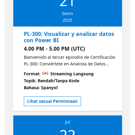
21
Senin
2025
PL-300: Visualizar y analizar datos
con Power BI
4.00 PM - 5.00 PM (UTC)
Bienvenido al tercer episodio de Certificación
PL-300: Conviértete en Analista de Datos
Certificado en Power BI. Este episodio se
Format:
Streaming Langsung
centra en la visualización y el análisis de
Topik: Rendah/Tanpa Kode
datos con Power BI. Abarca la creación de
Bahasa: Spanyol
informes, su usabilidad y la optimización
para la narración, así como la identificación
Lihat sesuai Permintaan
de patrones y tendencias.
Jul
22