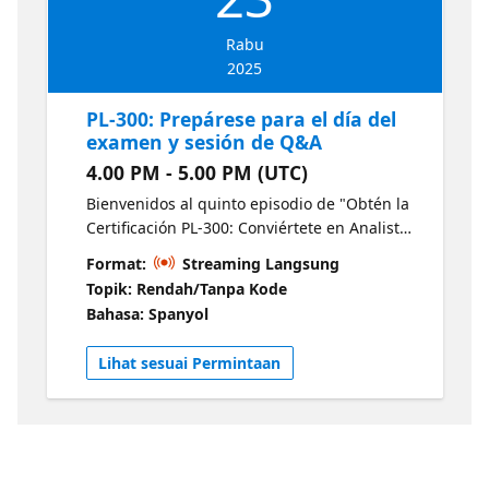
Rabu
2025
PL-300: Prepárese para el día del
examen y sesión de Q&A
4.00 PM - 5.00 PM (UTC)
Bienvenidos al quinto episodio de "Obtén la
Certificación PL-300: Conviértete en Analista
de Datos de Power BI certificado". Este
Format:
Streaming Langsung
episodio se centra en la preparación para el
Topik: Rendah/Tanpa Kode
examen. Explicaremos cómo prepararte, el
Bahasa: Spanyol
formato y la puntuación del examen, y
consejos prácticos. También habrá una
Lihat sesuai Permintaan
sesión de preguntas y respuestas con
expertos que aprobaron el examen.