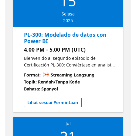
15
Selasa
2025
PL-300: Modelado de datos con
Power BI
4.00 PM - 5.00 PM (UTC)
Bienvenido al segundo episodio de
Certificación PL-300: Conviértase en analista
de datos certificado en Power BI. Este
Format:
Streaming Langsung
episodio se centra en el modelado de datos
Topik: Rendah/Tanpa Kode
con Power BI. El episodio abarca desde el
Bahasa: Spanyol
diseño e implementación de un modelo de
datos hasta la creación de cálculos con DAX
Lihat sesuai Permintaan
y, finalmente, la optimización del
rendimiento del modelo.
Jul