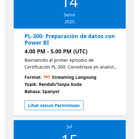
14
Senin
2025
PL-300: Preparación de datos con
Power BI
4.00 PM - 5.00 PM (UTC)
Bienvenido al primer episodio de
Certificación PL-300: Conviértase en analista
de datos certificado en Power BI. Este
Format:
Streaming Langsung
episodio se centra en la preparación de
Topik: Rendah/Tanpa Kode
datos con Power BI. Comienza con una
Bahasa: Spanyol
descripción general de PL-300 y Power BI, y
luego pasa rápidamente a la obtención,
Lihat sesuai Permintaan
perfilado y limpieza de datos, y finalmente a
la transformación y carga de datos.
Jul