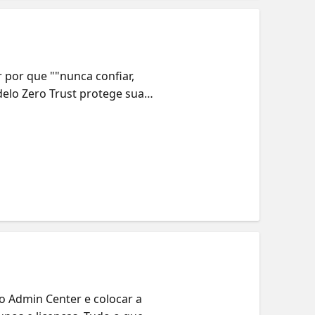
 por que ""nunca confiar,
elo Zero Trust protege sua
ligência e proteção. O que
princípios Zero Trust no
rança
 o Admin Center e colocar a