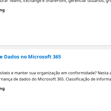
rar Teams, Exchange e SharePoint, gerenciar usuários, gru
eu ambiente com confiança! O que você vai aprender? Nave
ung
nge Online e SharePoint Compreender licenças, usuários e
e Dados no Microsoft 365
)
íveis e manter sua organização em conformidade? Nesta au
nança de dados do Microsoft 365. Classificação de inform
do o que você precisa para manter seus dados protegidos! 
ung
de dados no Microsoft 365 Gerenciar informações sensíveis
o de riscos