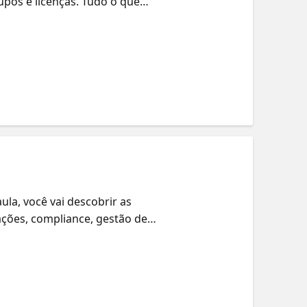
pos e licenças. Tudo o que
gar pelo Microsoft 365 Admin
 grupos
la, você vai descobrir as
ações, compliance, gestão de
O que você vai aprender?
 e classificação de dados