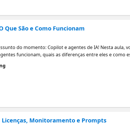
: O Que São e Como Funcionam
)
ssunto do momento: Copilot e agentes de IA! Nesta aula, v
agentes funcionam, quais as diferenças entre eles e como 
 para descobrir casos de uso reais e planejar a implementa
ung
a arquitetura e capacidades do Microsoft 365 Copilot Ent
mparar modelos de licenciamento do Microsoft 365 Copilot
: Licenças, Monitoramento e Prompts
)