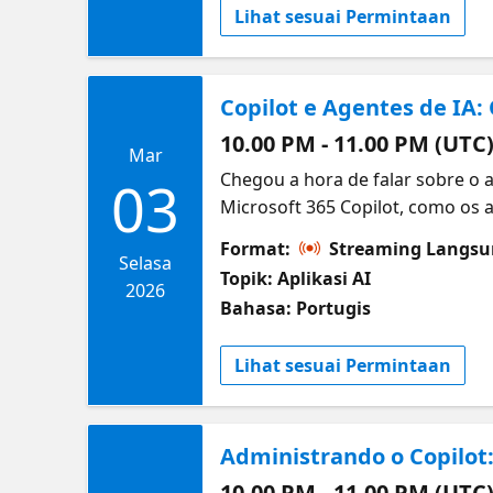
Lihat sesuai Permintaan
Copilot e Agentes de IA
10.00 PM - 11.00 PM (UTC
Mar
Chegou a hora de falar sobre o a
03
Microsoft 365 Copilot, como os 
licenciamento ideal. Prepare-se
Format:
Streaming Langs
você vai aprender? Compreender 
Selasa
Topik: Aplikasi AI
como se comparam ao Copilot Co
2026
Bahasa: Portugis
para Copilot e agentes
Lihat sesuai Permintaan
Administrando o Copilot
10.00 PM - 11.00 PM (UTC