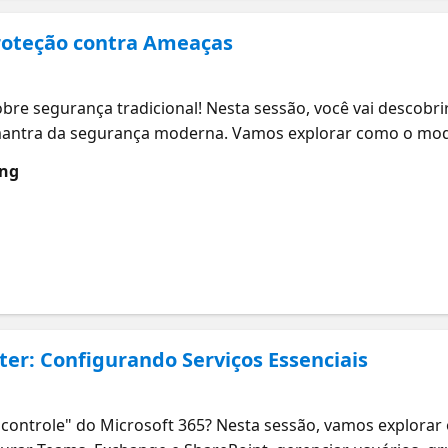
Proteção contra Ameaças
)
re segurança tradicional! Nesta sessão, você vai descobrir
 mantra da segurança moderna. Vamos explorar como o mod
mo o Microsoft 365 oferece ferramentas poderosas de inte
ung
ompreender o modelo de segurança Zero Trust Implementar 
mentas de proteção contra ameaças e inteligência de segu
er: Configurando Serviços Essenciais
)
 controle" do Microsoft 365? Nesta sessão, vamos explorar