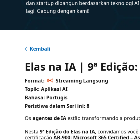
dan startup dibangun berdasarkan teknologi A
lagi. Gabung dengan kami!
Kembali
Elas na IA | 9ª Edição
Format:
Streaming Langsung
Topik: Aplikasi AI
Bahasa: Portugis
Peristiwa dalam Seri ini:
8
Os
agentes de IA
estão transformando a produti
Nesta
9ª Edição do Elas na IA
, convidamos você
certificação
AB-900: Microsoft 365 Certified – A