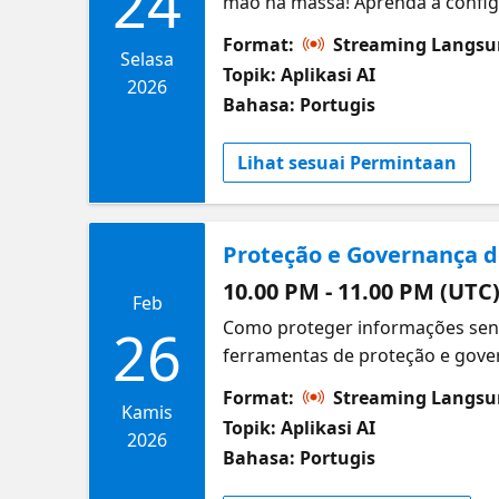
24
mão na massa! Aprenda a configu
você precisa para administrar s
Format:
Streaming Langs
Center Configurar Teams, Excha
Selasa
Topik: Aplikasi AI
2026
Bahasa: Portugis
Lihat sesuai Permintaan
Proteção e Governança d
10.00 PM - 11.00 PM (UTC
Feb
Como proteger informações sens
26
ferramentas de proteção e gover
riscos e colaboração segura. Tu
Format:
Streaming Langs
Compreender e aplicar proteção 
Kamis
Topik: Aplikasi AI
Implementar compliance e gestã
2026
Bahasa: Portugis