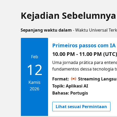
Kejadian Sebelumnya 
Sepanjang waktu dalam
- Waktu Universal Ter
Primeiros passos com IA
10.00 PM - 11.00 PM (UTC
Feb
Uma jornada prática para entende
12
fundamentos dessa tecnologia tr
forma criativa e responsável pa
Format:
Streaming Langs
fundamentos da IA: Identificar c
Kamis
Topik: Aplikasi AI
Explorar aplicações práticas da 
2026
Bahasa: Portugis
inovação e produtividade. Aplica
responsabilidade ao trabalhar c
Lihat sesuai Permintaan