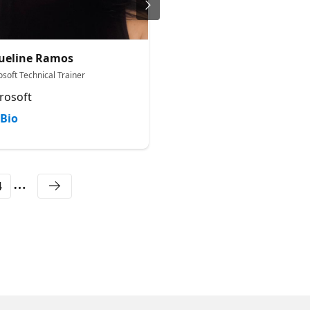
ueline Ramos
Gabriela Salles
osoft Technical Trainer
Technology Specialist - Security
Compliance
rosoft
Microsoft
Bio
Bio
4