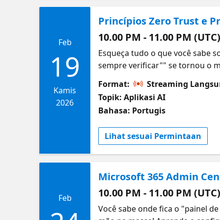
Princípios Zero Trust e 
10.00 PM - 11.00 PM (UTC
Feb
Esqueça tudo o que você sabe sob
19
sempre verificar"" se tornou o
organização contra ameaças e co
Format:
Streaming Langs
você vai aprender? Analisar e c
Kamis
Topik: Aplikasi AI
Microsoft 365 Examinar as ferra
2026
Bahasa: Portugis
Lihat sesuai Permintaan
Microsoft 365 Admin Cent
10.00 PM - 11.00 PM (UTC
Feb
Você sabe onde fica o "painel de