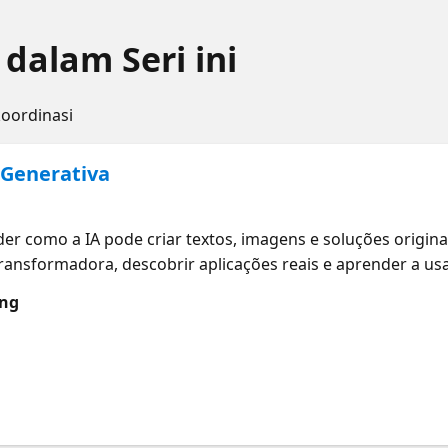
dalam Seri ini
koordinasi
 Generativa
)
r como a IA pode criar textos, imagens e soluções originai
ansformadora, descobrir aplicações reais e aprender a us
ra impulsionar inovação em qualquer área. O que você vai
ung
onceitos básicos de inteligência artificial, aprendizado de
IA generativa: Reconhecer cenários de uso em diferentes se
r princípios de uso responsável da IA: Entender consideraç
om soluções de IA generativa