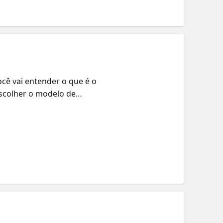
ocê vai entender o que é o
escolher o modelo de
ção na sua organização! O que
ender o que são agentes e
 Explorar casos de uso reais