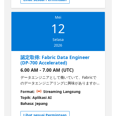
どの資格を取得するべきか、典型的なキャリア
パスがどのようなものか、そして自分が注目さ
れるようなポートフォリオを作る方法を学びま
Mei
す。学生の方、キャリアチェンジを検討してい
12
る方、あるいは次のステップを目指すデータプ
ロフェッショナルの方まで、 このセッションは
ファブリックアナリティクスやデータエンジニ
Selasa
アへの明確なロードマップを提供します。
2026
認定取得: Fabric Data Engineer
(DP-700 Accelerated)
6.00 AM - 7.00 AM (UTC)
データエンジニアとして働いていて、Fabricで
のデータエンジニアリングに興味がありますか?
この1時間のセッションでは、SynapseとFabric
Format:
Streaming Langsung
の主な違いを解説し、DP-700試験で扱われた新
Topik: Aplikasi AI
しい概念を強調し、移行のための実践的なヒン
Bahasa: Jepang
トを共有します。何を学ぶべきか、どこに集中
すべきかの明確なロードマップを手に入れるこ
Lihat sesuai Permintaan