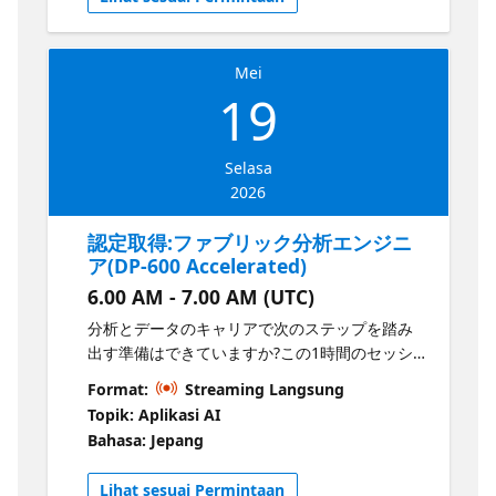
とができます。
Mei
19
Selasa
2026
認定取得:ファブリック分析エンジニ
ア(DP-600 Accelerated)
6.00 AM - 7.00 AM (UTC)
分析とデータのキャリアで次のステップを踏み
出す準備はできていますか?この1時間のセッシ
ョンでは、ファブリック分析エンジニアの役割
Format:
Streaming Langsung
で学んだ新しい概念を紹介し、データアナリス
Topik: Aplikasi AI
トからアナリティクスエンジニアへの転身に役
Bahasa: Jepang
立つ実践的なヒントを共有します。このセッシ
ョンはDP-600の準備に役立ちます。 本セッショ
Lihat sesuai Permintaan