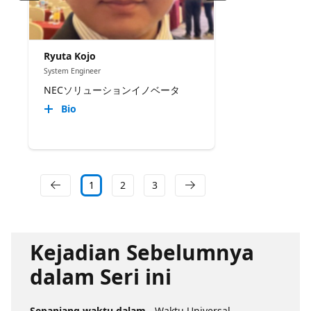
Ryuta Kojo
System Engineer
NECソリューションイノベータ
Bio
1
2
3
Kejadian Sebelumnya
dalam Seri ini
Sepanjang waktu dalam
- Waktu Universal