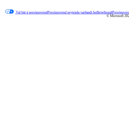
vefsvæðisins þíns
með Microsoft
Val þitt á persónuvernd
Persónuvernd neytenda varðandi heilbrigðismál
Persónuver
© Microsoft 20
Accessibility Tool
Extensions eða
halaðu niður
sýnishorni af
WebView2 SDK.
Skoðaðu
þetta