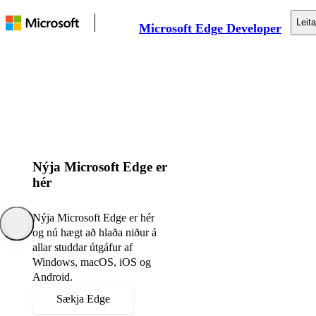
Leita
Microsoft Edge Developer
Heimildasöfnun
Vefur Pallur
Verkfæri
Stuðningur
Nýja Microsoft Edge er
hér
Nýja Microsoft Edge er hér
og nú hægt að hlaða niður á
allar studdar útgáfur af
Windows, macOS, iOS og
Android.
Sækja Edge