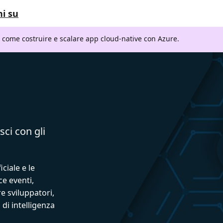
i su
i come costruire e scalare app cloud-native con Azure.
sci con gli
iciale e le
ce eventi,
e sviluppatori,
 di intelligenza