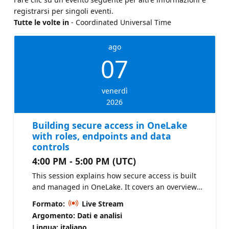
registrarsi per singoli eventi.
Tutte le volte in
- Coordinated Universal Time
ago
07
venerdì
2026
Building secure access in OneLake
with roles, endpoints and data
controls
4:00 PM - 5:00 PM (UTC)
This session explains how secure access is built
and managed in OneLake. It covers an overview
of OneLake security, the data access control
Formato:
Live Stream
model, creating and managing roles, SQL
Argomento: Dati e analisi
analytics endpoint security, and granular controls
Lingua: italiano