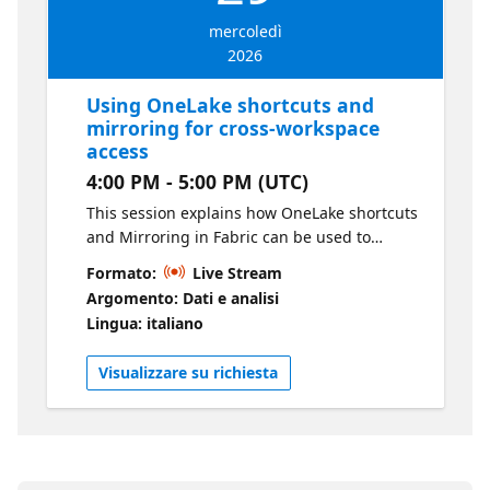
understanding of how to navigate the
mercoledì
catalog, find the right assets faster and
2026
improve trust and. governance over time
Using OneLake shortcuts and
mirroring for cross-workspace
access
4:00 PM - 5:00 PM (UTC)
This session explains how OneLake shortcuts
and Mirroring in Fabric can be used to
connect and share data across workspaces
Formato:
Live Stream
without making extra copies, and what that
Argomento: Dati e analisi
means for access control. It covers what
Lingua: italiano
shortcuts are, how access is evaluated across
the shortcut location and the target location.
Visualizzare su richiesta
We then walk through what mirroring is and
how OneLake data access roles can be used
to control access to mirrored data, with
shortcuts to mirrored data respecting the
security defined at the source mirrored item.