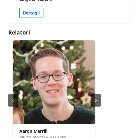
for tables, folders, columns, and rows. The goal is
to give attendees a clear understanding of how
Dettagli
these settings fit together so they can configure
access more confidently and avoid common
issues when securing data in Fabric.
Relatori
Aaron Merrill
SENIOR PROGRAM MANAGER