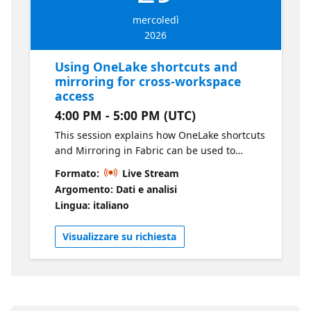
understanding of how to navigate the
mercoledì
catalog, find the right assets faster and
2026
improve trust and. governance over time
Using OneLake shortcuts and
mirroring for cross-workspace
access
4:00 PM - 5:00 PM (UTC)
This session explains how OneLake shortcuts
and Mirroring in Fabric can be used to
connect and share data across workspaces
Formato:
Live Stream
without making extra copies, and what that
Argomento: Dati e analisi
means for access control. It covers what
Lingua: italiano
shortcuts are, how access is evaluated across
the shortcut location and the target location.
Visualizzare su richiesta
We then walk through what mirroring is and
how OneLake data access roles can be used
to control access to mirrored data, with
shortcuts to mirrored data respecting the
security defined at the source mirrored item.