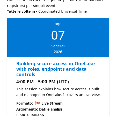
registrarsi per singoli eventi.
Tutte le volte in
- Coordinated Universal Time
ago
07
venerdì
2026
Building secure access in OneLake
with roles, endpoints and data
controls
4:00 PM - 5:00 PM (UTC)
This session explains how secure access is built
and managed in OneLake. It covers an overview
of OneLake security, the data access control
Formato:
Live Stream
model, creating and managing roles, SQL
Argomento: Dati e analisi
analytics endpoint security, and granular controls
Lingua: italiano