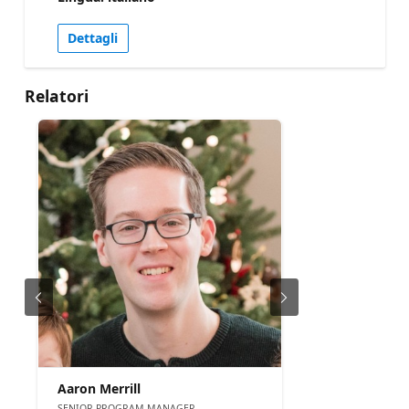
for tables, folders, columns, and rows. The goal is
to give attendees a clear understanding of how
Dettagli
these settings fit together so they can configure
access more confidently and avoid common
issues when securing data in Fabric.
Relatori
Aaron Merrill
SENIOR PROGRAM MANAGER