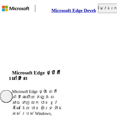
ស្វែងរក
Microsoft Edge Developer
ឯកសារ
វេទិកាបណ្ដាញ
ឧបករណ៍
គាំទ្រ
Microsoft Edge ថ្មីគឺ
នៅទីនេះ
Microsoft Edge ថ្មី នេះ គឺ
នៅ ទីនេះ ហើយ ឥឡូវ នេះ
អាច ទាញ យក បាន នូវ
កំណែ ដែល បាន គាំទ្រ ទាំង
អស់ របស់ Windows,