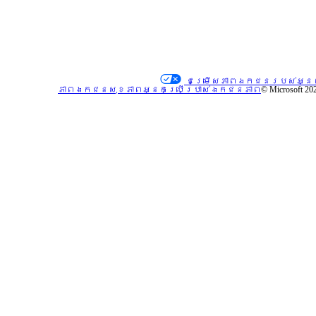
របស់អ្នក
ជាមួយ WebHint
*
ភាពអាចរកបាននៃលក្ខណៈពិសេស និងមុខងារអាចនឹងប្រែប្រួលទៅតាម
ប្រភេទឧបករណ៍ ទីផ្សារ និងកំណែនៃកម្មវិធីរុករក។
សូមពិនិត្យមើល
ភាពងាយស្រួល
ក្នុងការដំណើរ
ជម្រើសភាពឯកជនរបស់អ្ន
ការនៃគេហទំព័រ
ភាពឯកជនសុខភាពអ្នកប្រើប្រាស់
ឯកជនភាព
© Microsoft 20
របស់អ្នក
ជាមួយនឹង
Microsoft
Accessibility Tool
Extensions,
ឬទាញយកគំរូនៃ
WebView2 SDK។
សូម
ពិនិត្យ
មើល