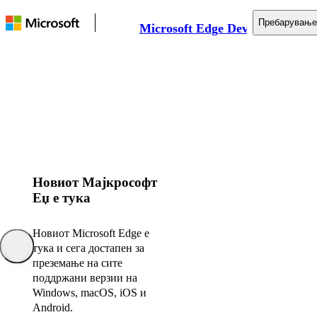
Пребарување
Microsoft Edge Developer
Документација
Веб платформа
Алатки
Поддршка
Новиот Мајкрософт
Еџ е тука
Новиот Microsoft Edge е
тука и сега достапен за
преземање на сите
поддржани верзии на
Windows, macOS, iOS и
Android.