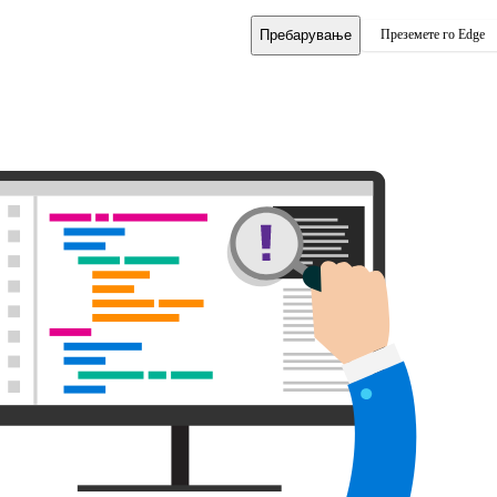
Пребарување
Преземете го Edge