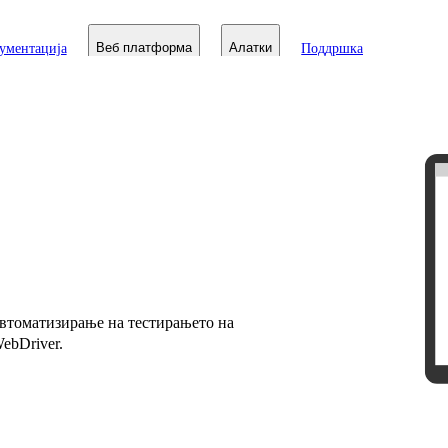
ументација
Веб платформа
Алатки
Поддршка
 автоматизирање на тестирањето на
ebDriver.