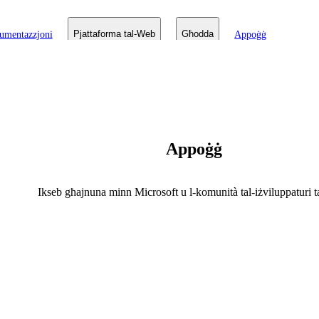
umentazzjoni
Pjattaforma tal-Web
Għodda
Appoġġ
Appoġġ
Ikseb għajnuna minn Microsoft u l-komunità tal-iżviluppaturi t