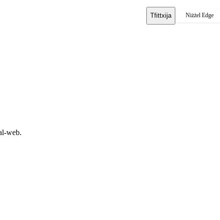
Tfittxija
Niżżel Edge
al-web.