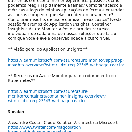
queremos oferecer a melhor experiência possível. Como
podemos reagir rapidamente a falhas? Como ter acesso a
métricas e logs de minhas aplicações de forma a entender
as causas e impedir que elas aconteçam novamente?
Como tirar insights de uso e otimizar meus custos? Nesta
sessão falaremos do Application Insights, Container
Insights e Azure Monitor, além é claro dos recursos
individuais de cada uma de nossas soluções que farão
com que você eleve a observabilidade a outro nível.
** Visão geral do Application Insights**
https://learn.microsoft.com/azure/azure-monitor/app/app-
insights-overview/?wt.mc_id=1reg_22545_webpage_reactor
** Recursos do Azure Monitor para monitoramento do
Kubernetes**
https://learn.microsoft.com/azure/azure-
monitor/containers/container-insights-overview/?
wt.mc_id=1reg_22545_webpage_reactor
Speaker
Alexandre Costa - Cloud Solution Architect na Microsoft
https://www.twitter.com/magoolation
https://github.com/magoolation