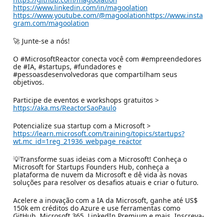
https://www.linkedin.com/in/magoolation
https://www.youtube.com/@magoolationhttps://www.insta
gram.com/magoolation
🚀 Junte-se a nós!
O #MicrosoftReactor conecta você com #empreendedores
de #IA, #startups, #fundadores e
#pessoasdesenvolvedoras que compartilham seus
objetivos.
Participe de eventos e workshops gratuitos >
https://aka.ms/ReactorSaoPaulo
Potencialize sua startup com a Microsoft >
https://learn.microsoft.com/training/topics/startups?
wt.mc_id=1reg_21936_webpage_reactor
💡Transforme suas ideias com a Microsoft! Conheça o
Microsoft for Startups Founders Hub, conheça a
plataforma de nuvem da Microsoft e dê vida às novas
soluções para resolver os desafios atuais e criar o futuro.
Acelere a inovação com a IA da Microsoft, ganhe até US$
150k em créditos do Azure e use ferramentas como
GitHub, Microsoft 365, LinkedIn Premium e mais. Inscreva-