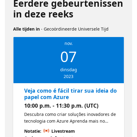
Eerdere gebeurtenissen
in deze reeks
Alle tijden in
- Gecoördineerde Universele Tijd
nov.
07
dinsdag
2023
Veja como é fácil tirar sua ideia do
papel com Azure
10:00 p.m. - 11:30 p.m. (UTC)
Descubra como criar soluções inovadores de
tecnologia com Azure Aprenda mais no
Microsoft Learn:
Notatie:
Livestream
https://learn.microsoft.com/azure/cloud-