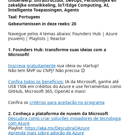
Onderwerp: Infrastructuur, DevOps, Persoonlijke en
zakelijke ontwikkeling, IoT/Edge Computing, AI,
Intelligente Toepassingen, Agents
Taal: Portugees
Gebeurtenissen in deze reeks:
20
Navegue pelos 4 temas abaixo: Founders Hub | Azure
(nuvem) | Playlists | Reactor
1. Founders Hub: transforme suas ideias com a
Microsoft!
Inscreva gratuitamente
sua ideia ou startup!
Não tem MVP ou CNPJ? Não precisa 😊
Confira todos os benefícios:
IA da Microsoft, ganhe até
US$ 150k em créditos do Azure e use ferramentas como
GitHub, Microsoft 365, OpenAI e mais!
Confira os
critérios para aceitação no programa
2. Conheça a plataforma de nuvem da Microsoft
Descubra como criar soluções inovadores de tecnologia
com Azure
Playlist:
https://aka.ms/DescubraOAzure
Aprenda mais sobre adoção de Azure