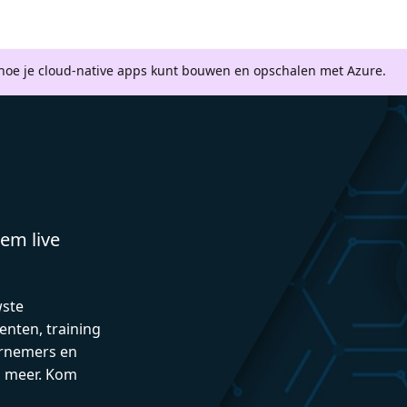
 hoe je cloud-native apps kunt bouwen en opschalen met Azure.
em live
wste
enten, training
rnemers en
n meer. Kom