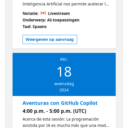
Inteligencia Artificial nos permite acelerar la
creación y desarrollo de nuestros proyectos
Notatie:
Livestream
de software, en este caso crearemos una
Onderwerp: AI-toepassingen
aplicación web con Blazor, Minimal API
Taal: Spaans
usando GitHub Copilot y Visual Studio, para
luego publicarla en Azure! Comienza con
Weergeven op aanvraag
GitHub Copilot
dec.
18
woensdag
2024
Aventuras con GitHub Copilot
4:00 p.m. - 5:00 p.m. (UTC)
Acerca de esta sesión: La programación
asistida por IA es mucho más que una moda