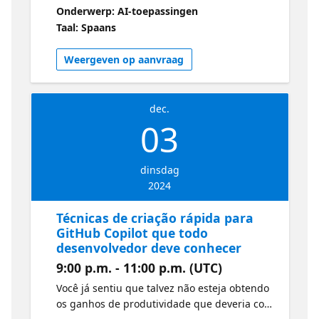
Aprenderás a diseñar asistentes que
Onderwerp: AI-toepassingen
optimicen la interacción y aumenten la
Taal: Spaans
productividad en tus proyectos, todo de una
manera sencilla y accesible. Crear un
Weergeven op aanvraag
copiloto inicial con Microsoft Copilot Studio
dec.
03
dinsdag
2024
Técnicas de criação rápida para
GitHub Copilot que todo
desenvolvedor deve conhecer
9:00 p.m. - 11:00 p.m. (UTC)
Você já sentiu que talvez não esteja obtendo
os ganhos de produtividade que deveria com