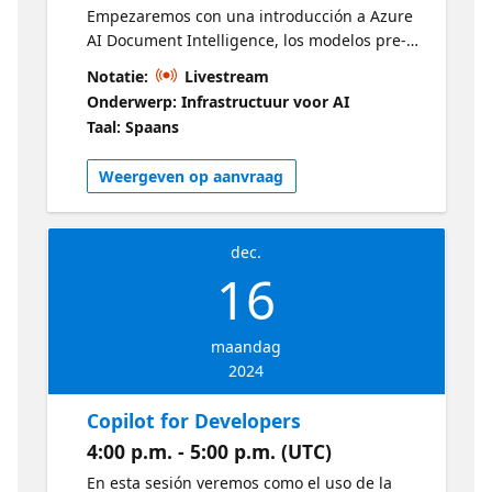
Introdução ao Microsoft Copilot Studio
Empezaremos con una introducción a Azure
AI Document Intelligence, los modelos pre-
compilados y personalizados. Luego
Notatie:
Livestream
crearemos un modelo personalizado para
Onderwerp: Infrastructuur voor AI
extraer los datos del cv y desde un API
Taal: Spaans
creada en .NET consumiremos el modelo
para mostrar la información extraída en una
Weergeven op aanvraag
app web en Angular. Demo: Azure AI
Document Intelligence Azure AI Document
Intelligence Exercises ¿Qué es Documento de
dec.
inteligencia de Azure AI Desarrollo de
16
soluciones con Documento de inteligencia de
Azure AI
maandag
2024
Copilot for Developers
4:00 p.m. - 5:00 p.m. (UTC)
En esta sesión veremos como el uso de la