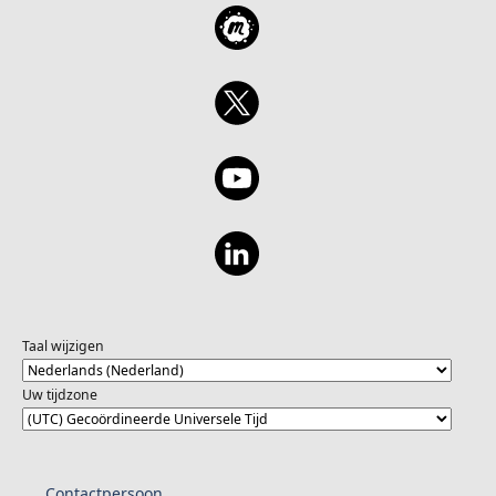
Fliess Dive into the SLMs and their
Integration and Deployment: Learn how to
importance in lightweight, efficient AI
seamlessly integrate and deploy your custom
applications. Witness a live demonstration of
agent within your existing workflows. Best
the Phi3 SLM. Learn about compact models
Practices:Gain insights into best practices
and gain insights into fine-tuning for
and strategies for optimizing the
tailored applications. 19:45 - 20:15 Session 3:
performance and utility of custom agents in
Fireside Chat - AI in Software Projects
project management. Speaker Bio - Shrushti
Moderator: Alon Fliess Presenters: ZioNet
Shah is a Technical Consultant, Microsoft 365
Developers Engage in a dynamic discussion
and Business applications subject matter
on the challenges and patterns of
expert, Microsoft MVP. Social Handle of the
integrating AI into projects. Gain inspiration
speaker-
and practical guidance through real-world
https://www.linkedin.com/in/shrushti-shah-
scenarios to embark on your AI journey.
bba565162
20:15 - 20:30 Q&A and Wrap-Up Audience
Taal wijzigen
questions for speakers. Closing remarks and
next steps for attendees.
Uw tijdzone
Contactpersoon