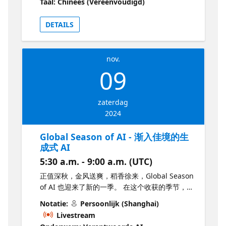
Taal: Chinees (Vereenvoudigd)
活动将采用嘉宾线上线下同步参加的方式进
行，“Season of AI for Copilot（Beijing）”，将
DETAILS
为您呈现一场人工只能技术盛宴。这是一次引领
未来的旅程，让我们一同探索如何将人工智能与
当前的生产力环境相结合，创造出令人惊叹的技
nov.
术创新和无限可能性。 Season of AI for
09
Copilot（Beijing）是全球范围内致力于 AI 技术
活动。过去几年，我们在国内举办过多场年度
Bootcamp 和不定期的 AI 活动，未来，我们将持
zaterdag
续带来更多 AI 相关精彩内容，助力 AI 社区的不
2024
断壮大。 也许您早就听说过 GPT、ChatGPT、
OpenAI 乃至 Azure OpenAI，却始终没有机会
Global Season of AI - 渐入佳境的生
深入了解其中的技术细节，且由于访问限制而无
成式 AI
法实际上手尝试。那么现在，和 AI 零距离接触的
5:30 a.m. - 9:00 a.m. (UTC)
机会来了！ 今年5月份Global Season of AI
2024（Beijing）首季体验营，请您来到微软（中
正值深秋，金风送爽，稻香徐来，Global Season
国）总部，与微软原厂专家和微软 MVP 一起了解
of AI 也迎来了新的一季。 在这个收获的季节，欢
AOAI 的最新进展，并动手尝试 Azure OpenAI
迎和我们一起了解渐入佳境的生成式 AI！11月9
Notatie:
Persoonlijk (Shanghai)
服务！同样，我们将在11月2日开启新的Season
日，新一季的 Global Season of AI 上海站，我
Livestream
of AI，在本季更多的话题将体现你的完美Copilot
们将主要围绕生成式 AI 实际落地的架构，如