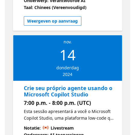
Onderwerp: Verantwoorde AI
支持上，不管是GitHub Copilot和Copilot Studio
Microsoft Copilot、Github Copilot、Copilot
Taal: Chinees (Vereenvoudigd)
这样优秀的只能工具，还是Microsoft Fabric的
Stack 等等，和几位微软最有价值专家一起，聊聊
Copilot和Microsoft 365 Copilot，以及Azure上
生成式 AI 的最新实践。加入我们，让生成式 AI
构建自定义的Copilot等话题都有涉及。希望本次
Weergeven op aanvraag
变成我们强大而不可获缺的助手，展现出更强的
活动能够成为您在人工智能领域学术交流和技术
生产力！
应用中的重要一步，给您带来无尽收获。 记住
2024年11月2日下午，中国——北京——中关村
nov.
——微软（中国）总部，Season of AI for
14
Copilot（Beijing）期待你的参与。
donderdag
2024
Crie seu próprio agente usando o
Microsoft Copilot Studio
7:00 p.m. - 8:00 p.m. (UTC)
Esta sessão apresentará a você o Microsoft
Copilot Studio, uma plataforma low-code que
simplifica o desenvolvimento de agentes
Notatie:
Livestream
personalizados. Por meio de demonstrações
Onderwerp: AI-toepassingen