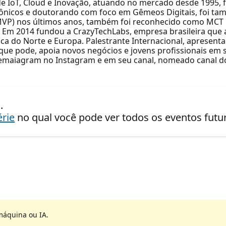
 de IoT, Cloud e Inovação, atuando no mercado desde 1995,
rônicos e doutorando com foco em Gêmeos Digitais, foi t
 (MVP) nos últimos anos, também foi reconhecido como MCT 
 Em 2014 fundou a CrazyTechLabs, empresa brasileira que
a do Norte e Europa. Palestrante Internacional, apresentad
 que pode, apoia novos negócios e jovens profissionais em 
gemaiagram no Instagram e em seu canal, nomeado canal d
.
érie
no qual você pode ver todos os eventos fut
máquina ou IA.