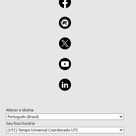
empresa brasileira que além do mercado
nacional, exporta tecnologia e conhecimento
para a América do Norte e Europa.
Palestrante Internacional, apresentador do
JorgeCast, escritor de artigos para seu blog e
canais de mídia, sempre que pode, apoia
novos negócios e jovens profissionais em
suas jornadas. Pode ser encontrado no
@jorgemaia no Twitter, no @jorgemaiagram
no Instagram e em seu canal, nomeado
canal do Jorge Maia, no Youtube bem como
pelo site jorgemaia.com.br. Não perca nossos
encontros do IoT Talks:
https://aka.ms/IoTTalks/Serie
Alterar o idioma
Seu fuso horário