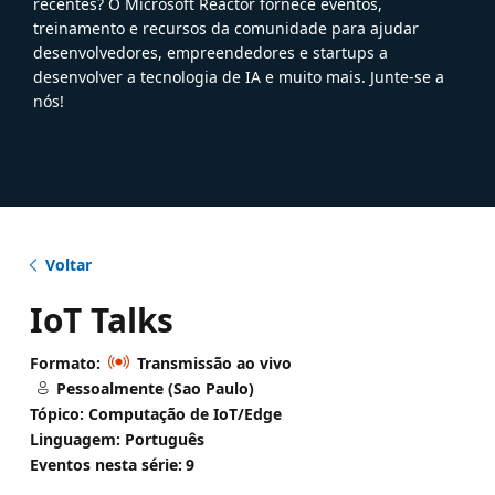
recentes? O Microsoft Reactor fornece eventos,
treinamento e recursos da comunidade para ajudar
desenvolvedores, empreendedores e startups a
desenvolver a tecnologia de IA e muito mais. Junte-se a
nós!
Voltar
IoT Talks
Formato:
Transmissão ao vivo
Pessoalmente (Sao Paulo)
Tópico: Computação de IoT/Edge
Linguagem: Português
Eventos nesta série:
9