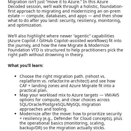
Migration isn’t just “move it to Azure.” In this Azure
Decoded session, we’ll walk through a holistic, foundation-
first approach to migrating and modernizing an on-prem
estate — compute, databases, and apps — and then show
what to do after you land: security, resiliency, monitoring,
and optimization.
We’ll also highlight where newer “agentic” capabilities
(Azure Copilot / GitHub Copilot–assisted workflows) fit into
the journey, and how the new Migrate & Modernize
Foundation VTD is structured to help practitioners pick the
right path without drowning in theory.
What you’ll learn:
Choose the right migration path. (rehost vs.
replatform vs. refactor/re-architect) and see how
CAF + landing zones and Azure Migrate fit into a
practical plan.
Map your workload mix to Azure targets — VM/AVS
options for compute, and clear choices across
SQL/Oracle/PostgreSQL/MySQL migration
approaches and tooling.
Modernize after the move: how to prioritize security
+ resiliency (e.g., Defender for Cloud concepts), plus
the operational basics (monitoring, scaling,
backup/DR) so the migration actually sticks.