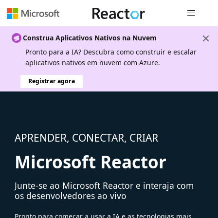
Navegação
Construa Aplicativos Nativos na Nuvem
Pronto para a IA? Descubra como construir e escalar
aplicativos nativos em nuvem com Azure.
Registrar agora
APRENDER, CONECTAR, CRIAR
Microsoft Reactor
Junte-se ao Microsoft Reactor e interaja com
os desenvolvedores ao vivo
Pronto para começar a usar a IA e as tecnologias mais