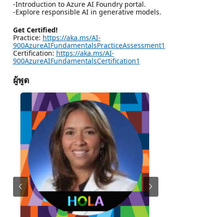
-Introduction to Azure AI Foundry portal.
-Explore responsible AI in generative models.
Get Certified!
Practice:
https://aka.ms/AI-
900AzureAIFundamentalsPracticeAssessment1
Certification:
https://aka.ms/AI-
900AzureAIFundamentalsCertification1
ผู้พูด