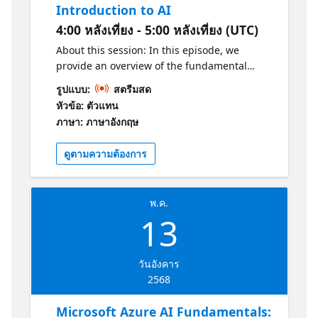
Introduction to AI
900AzureAIFundamentalsCertification1
4:00 หลังเที่ยง - 5:00 หลังเที่ยง (UTC)
About this session: In this episode, we
provide an overview of the fundamental
concepts of artificial intelligence. Explore key
รูปแบบ:
สตรีมสด
Azure AI services and their real-world
หัวข้อ: ตัวแทน
applications. Additionally, learn how AI
ภาษา: ภาษาอังกฤษ
solutions can be integrated to enhance
processes and solve practical challenges.
ดูตามความต้องการ
Why should I attend? -Understand the basics
of AI. -Learn the fundamentals of machine
learning. -Explore the core services of Azure
พ.ค.
AI. Get Certified! Practice: https://aka.ms/AI-
13
900AzureAIFundamentalsPracticeAssessment1
Certification: https://aka.ms/AI-
900AzureAIFundamentalsCertification1
วันอังคาร
2568
Microsoft Azure AI Fundamentals: