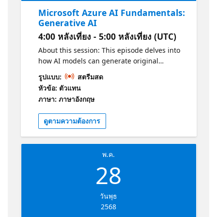
Microsoft Azure AI Fundamentals:
Generative AI
4:00 หลังเที่ยง - 5:00 หลังเที่ยง (UTC)
About this session: This episode delves into
how AI models can generate original
content, including text, images, and music,
รูปแบบ:
สตรีมสด
using Azure tools. Why should I attend? -
หัวข้อ: ตัวแทน
Understand the fundamentals of Generative
ภาษา: ภาษาอังกฤษ
AI. -Introduction to Azure AI Foundry portal. -
Explore responsible AI in generative models.
ดูตามความต้องการ
Get Certified! Practice: https://aka.ms/AI-
900AzureAIFundamentalsPracticeAssessment1
Certification: https://aka.ms/AI-
พ.ค.
900AzureAIFundamentalsCertification1
28
วันพุธ
2568