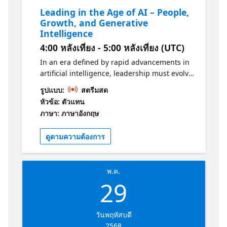
Leading in the Age of AI – People,
Growth, and Generative
Intelligence
4:00 หลังเที่ยง - 5:00 หลังเที่ยง (UTC)
In an era defined by rapid advancements in
artificial intelligence, leadership must evolve
to embrace the transformative power of
รูปแบบ:
สตรีมสด
generative intelligence while prioritizing
หัวข้อ: ตัวแทน
people and growth. This session explores
ภาษา: ภาษาอังกฤษ
how leaders can navigate the age of AI by
fostering innovation, empowering teams,
ดูตามความต้องการ
and leveraging emerging technologies to
drive meaningful impact. From ethical AI
adoption to continuous learning and
พ.ค.
adaptability, we will dive into strategies that
29
ensure sustainable growth in an increasingly
intelligent world.
วันพฤหัสบดี
2568