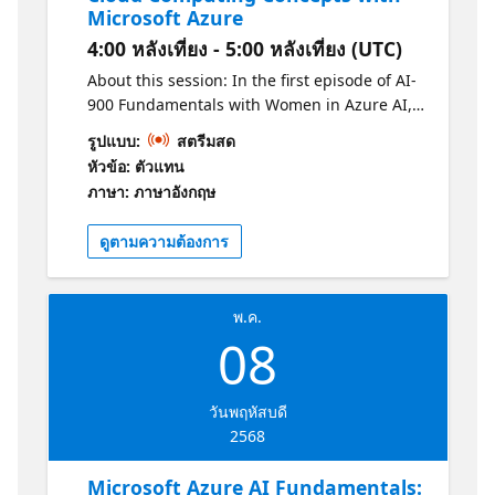
Microsoft Azure
4:00 หลังเที่ยง - 5:00 หลังเที่ยง (UTC)
About this session: In the first episode of AI-
900 Fundamentals with Women in Azure AI,
you will learn the fundamentals of cloud
รูปแบบ:
สตรีมสด
computing. You’ll explore public, private, and
หัวข้อ: ตัวแทน
hybrid clouds, understand their benefits,
ภาษา: ภาษาอังกฤษ
and dive into different service models such
as IaaS, PaaS, SaaS, and Serverless. Plus,
ดูตามความต้องการ
you'll get an introduction to using Azure for
application development. Why should I
attend? -Understand the core concepts of
พ.ค.
cloud computing. -Differentiate between
08
public, private, and hybrid clouds. -Identify
the benefits of various cloud service models.
-Get an introduction to using Azure for
วันพฤหัสบดี
application development. Get Certified!
2568
Practice: https://aka.ms/AI-
900AzureAIFundamentalsPracticeAssessment1
Microsoft Azure AI Fundamentals:
Certification: https://aka.ms/AI-