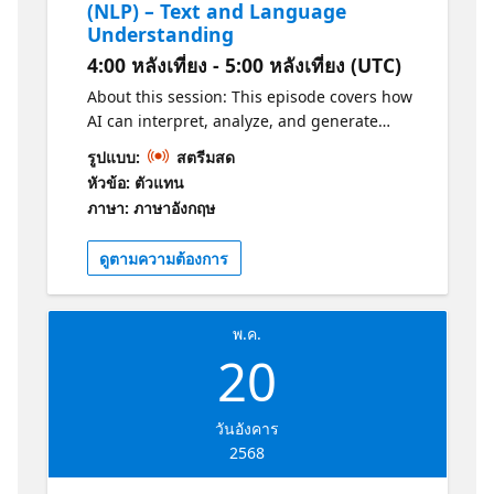
(NLP) – Text and Language
Understanding
4:00 หลังเที่ยง - 5:00 หลังเที่ยง (UTC)
About this session: This episode covers how
AI can interpret, analyze, and generate
human language. Discover Azure services
รูปแบบ:
สตรีมสด
that enable text, speech, and natural
หัวข้อ: ตัวแทน
language processing, with practical
ภาษา: ภาษาอังกฤษ
applications in chatbots, sentiment analysis,
and machine translation. Why should I
ดูตามความต้องการ
attend? -Understand the fundamentals of
text analysis with the Language Service. -
Learn the basics of answering questions with
พ.ค.
the Language Service. -Explore
20
conversational language recognition. Get
Certified! Practice: https://aka.ms/AI-
900AzureAIFundamentalsPracticeAssessment1
วันอังคาร
Certification: https://aka.ms/AI-
2568
900AzureAIFundamentalsCertification1