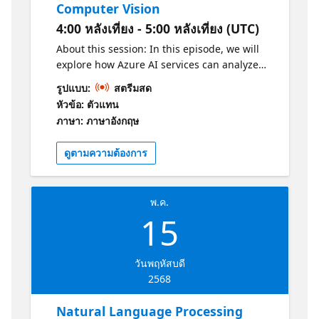
Computer Vision
4:00 หลังเที่ยง - 5:00 หลังเที่ยง (UTC)
About this session: In this episode, we will
explore how Azure AI services can analyze
and interpret images for various
รูปแบบ:
สตรีมสด
applications, such as facial recognition and
หัวข้อ: ตัวแทน
object detection. You'll also learn how to
ภาษา: ภาษาอังกฤษ
implement and integrate these solutions into
real-world projects. Why should I attend? -
ดูตามความต้องการ
Understand the basics of Computer Vision. -
Learn the fundamentals of facial recognition.
-Explore optical character recognition (OCR).
พ.ค.
Get Certified! Practice: https://aka.ms/AI-
15
900AzureAIFundamentalsPracticeAssessment1
Certification: https://aka.ms/AI-
900AzureAIFundamentalsCertification1
วันพฤหัสบดี
2568
Natural Language Processing