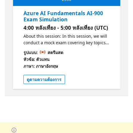
Azure AI Fundamentals AI-900
Exam Simulation
4:00 หลังเที่ยง - 5:00 หลังเที่ยง (UTC)
About this session: In this session, we will
conduct a mock exam covering key topics
from previous sessions, including cloud
รูปแบบ:
สตรีมสด
concepts, AI introduction, computer vision,
หัวข้อ: ตัวแทน
natural language processing, knowledge
ภาษา: ภาษาอังกฤษ
mining, and generative AI. Why should I
attend? -Review essential concepts covered
ดูตามความต้องการ
in previous episodes. -Prepare for the Azure
AI Fundamentals certification with a practice
exam. -Identify areas for improvement and
revisit specific content. Get Certified!
Practice: https://aka.ms/AI-
900AzureAIFundamentalsPracticeAssessment1
Certification: https://aka.ms/AI-
900AzureAIFundamentalsCertification1