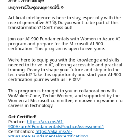
ภาษา: ภาษาอังกฤษ
เหตุการณ์ในชุดเหตุการณ์นี้:
9
Artificial intelligence is here to stay, especially with the
rise of generative AI! 🚀 Do you want to be part of this
transformation? Don’t miss out!
Join our AI-900 Fundamentals with Women in Azure AI
program and prepare for the Microsoft AI-900
certification. This program is open to everyone.
We’re here to equip you with the knowledge and skills
needed to thrive in AI, offering accessible and practical
training. Ready to shape your future and step into the
tech world? Take this opportunity and start your AI-900
certification journey with us! 👩‍💻💡
This program is brought to you in collaboration with
WoMakersCode, Techie Women, and supported by the
Women at Microsoft committee, empowering women for
careers in technology.
Get Certified!
Practice:
https://aka.ms/AI-
900AzureAIFundamentalsPracticeAssessment1
Certification:
https://aka.ms/AI-
900AzureAIFundamentalsCertification1