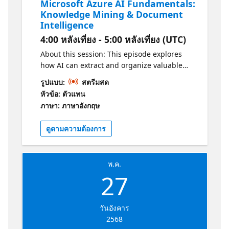
Microsoft Azure AI Fundamentals:
Knowledge Mining & Document
Intelligence
4:00 หลังเที่ยง - 5:00 หลังเที่ยง (UTC)
About this session: This episode explores
how AI can extract and organize valuable
information from documents. Learn
รูปแบบ:
สตรีมสด
techniques to process large volumes of text
หัวข้อ: ตัวแทน
data, identify patterns, and automate
ภาษา: ภาษาอังกฤษ
document analysis using Azure tools for
chatbots, sentiment analysis, and machine
ดูตามความต้องการ
translation. Why should I attend? -Learn the
fundamentals of Azure AI Foundry Document
Intelligence. -Explore Knowledge Mining &
พ.ค.
Azure AI Foundry Search. Get Certified!
27
Practice: https://aka.ms/AI-
900AzureAIFundamentalsPracticeAssessment1
Certification: https://aka.ms/AI-
วันอังคาร
900AzureAIFundamentalsCertification1
2568