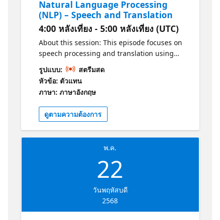
Natural Language Processing
(NLP) – Speech and Translation
4:00 หลังเที่ยง - 5:00 หลังเที่ยง (UTC)
About this session: This episode focuses on
speech processing and translation using
Azure AI Foundry. Learn how AI can convert
รูปแบบ:
สตรีมสด
speech to text, recognize spoken commands,
หัวข้อ: ตัวแทน
and translate languages in real-time. Why
ภาษา: ภาษาอังกฤษ
should I attend? -Understand the basics of
Azure AI Foundry Speech. -Learn the
ดูตามความต้องการ
fundamentals of language translation with
Azure AI Foundry. Get Certified! Practice:
https://aka.ms/AI-
พ.ค.
900AzureAIFundamentalsPracticeAssessment1
22
Certification: https://aka.ms/AI-
900AzureAIFundamentalsCertification1
วันพฤหัสบดี
2568