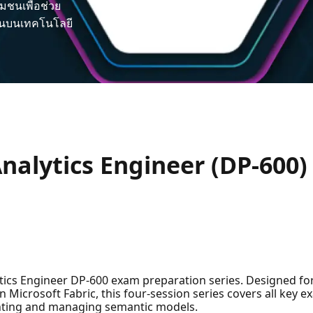
ชนเพื่อช่วย
ึ้นบนเทคโนโลยี
Analytics Engineer (DP-600)
lytics Engineer DP-600 exam preparation series. Designed for
 Microsoft Fabric, this four-session series covers all key 
enting and managing semantic models.