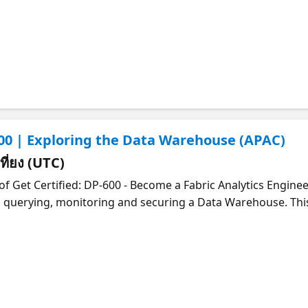
ur convenience this session is available live in two time 
t the alternate stream here.
600 | Exploring the Data Warehouse (APAC)
เที่ยง (UTC)
 Get Certified: DP-600 - Become a Fabric Analytics Engineer.
 querying, monitoring and securing a Data Warehouse. This 
ur convenience this session is available live in two time 
t the alternate stream here.