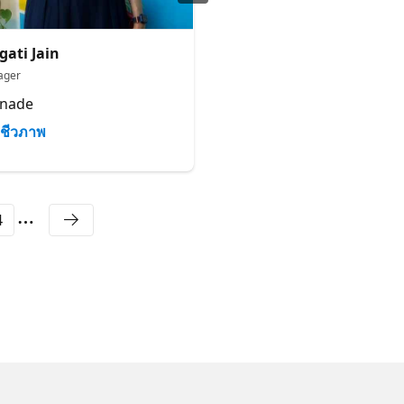
gati Jain
Greg Low
ager
Founder and Principal Mentor
anade
SQL Down Under
ชีวภาพ
ชีวภาพ
4