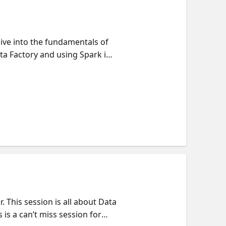
Dive into the fundamentals of
ta Factory and using Spark in
e streamlines data workflows.
g the live presentations.
 This session is all about Data
is a can’t miss session for