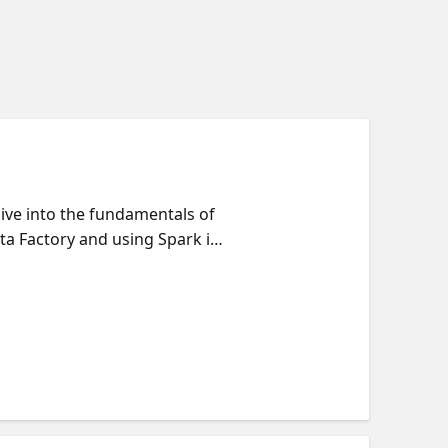
Dive into the fundamentals of
ta Factory and using Spark in
e streamlines data workflows.
g the live presentations.