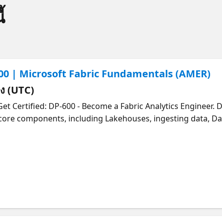
้
600 | Microsoft Fabric Fundamentals (AMER)
่ยง (UTC)
Get Certified: DP-600 - Become a Fabric Analytics Engineer. 
 core components, including Lakehouses, ingesting data, Da
ge for the series, covering how Fabric’s unified architectur
n is available live in two time zones and on-demand followin
here.