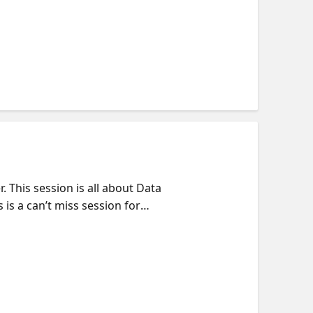
zones and on-demand following
 This session is all about Data
is a can’t miss session for
zones and on-demand following