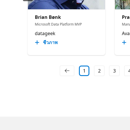
Brian Bønk
Pra
Microsoft Data Platform MVP
Man
datageek
Av
ชีวภาพ
1
2
3