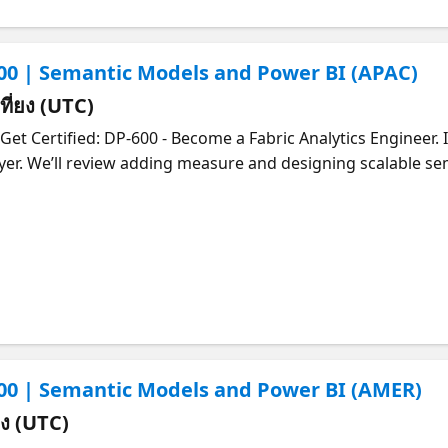
600 | Semantic Models and Power BI (APAC)
เที่ยง (UTC)
et Certified: DP-600 - Become a Fabric Analytics Engineer. In
. We’ll review adding measure and designing scalable semantic m
BI performance and managing your Power BI assets. We’ll wrap things up wi
l security. For your convenience this session is available 
tations. Check out the alternate stream here.
600 | Semantic Models and Power BI (AMER)
่ยง (UTC)