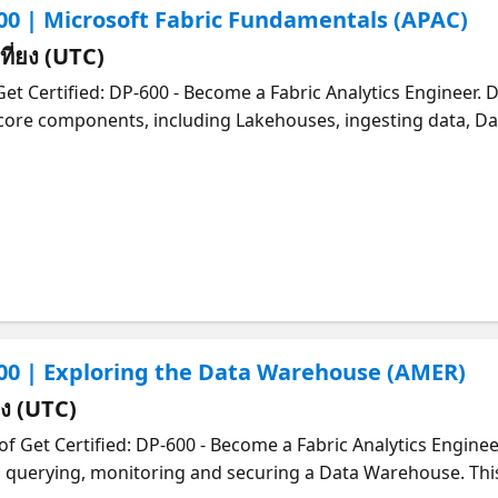
00 | Microsoft Fabric Fundamentals (APAC)
เที่ยง (UTC)
Get Certified: DP-600 - Become a Fabric Analytics Engineer. 
 core components, including Lakehouses, ingesting data, Da
ge for the series, covering how Fabric’s unified architectur
n is available live in two time zones and on-demand followin
here.
600 | Exploring the Data Warehouse (AMER)
่ยง (UTC)
 Get Certified: DP-600 - Become a Fabric Analytics Engineer.
 querying, monitoring and securing a Data Warehouse. This 