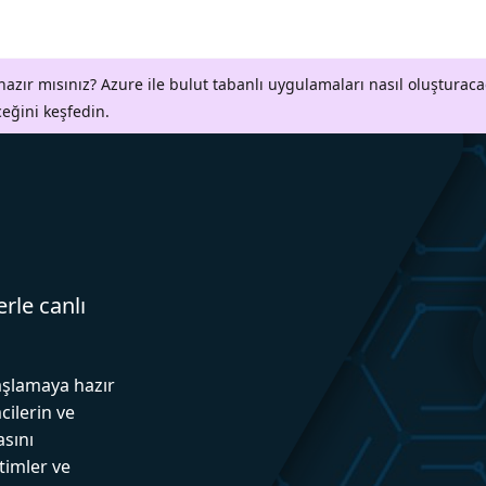
azır mısınız? Azure ile bulut tabanlı uygulamaları nasıl oluşturaca
ceğini keşfedin.
erle canlı
aşlamaya hazır
cilerin ve
asını
itimler ve