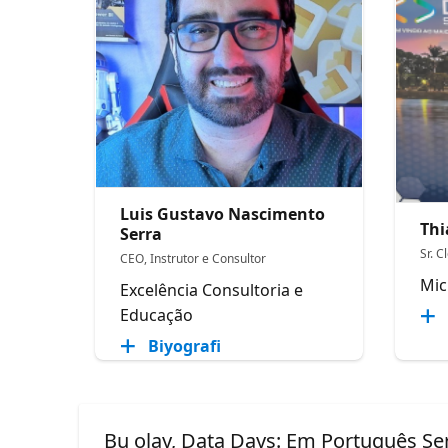
Luis Gustavo Nascimento
Thi
Serra
Sr. C
CEO, Instrutor e Consultor
Mic
Excelência Consultoria e
Educação
Biyografi
Bu olay, Data Days: Em Português Ser