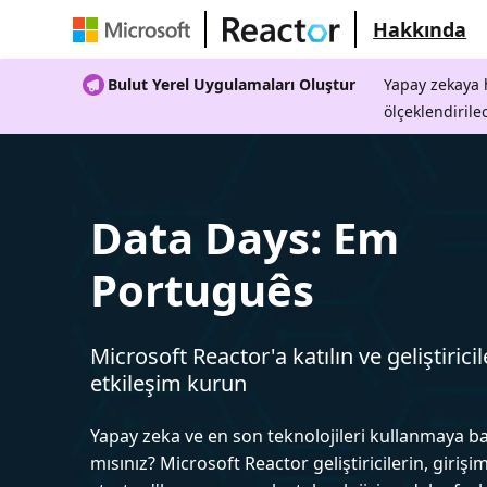
Hakkında
Bulut Yerel Uygulamaları Oluştur
Yapay zekaya h
ölçeklendirile
Data Days: Em
Português
Microsoft Reactor'a katılın ve geliştiricil
etkileşim kurun
Yapay zeka ve en son teknolojileri kullanmaya b
mısınız? Microsoft Reactor geliştiricilerin, girişim