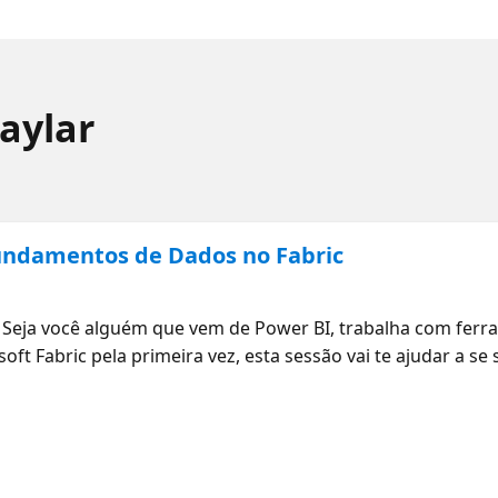
aylar
Fundamentos de Dados no Fabric
Seja você alguém que vem de Power BI, trabalha com ferr
ft Fabric pela primeira vez, esta sessão vai te ajudar a se
incipais áreas do exame DP-700 e o que elas significam na 
estração, armazenamento e gerenciamento de soluções de d
nceitos se conectam e quais habilidades realmente fazem 
 para estudar, com orientações sobre como priorizar seu 
ar, vamos indicar sessões on-demand por tema para você c