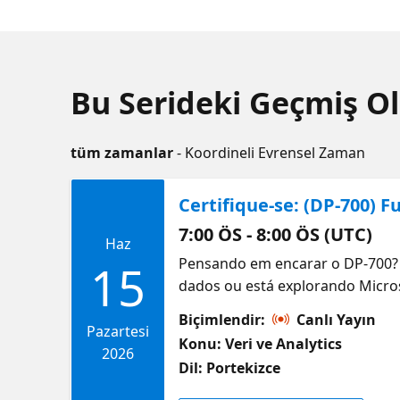
Bu Serideki Geçmiş Ol
tüm zamanlar
- Koordineli Evrensel Zaman
Certifique-se: (DP-700) 
7:00 ÖS - 8:00 ÖS (UTC)
Haz
Pensando em encarar o DP-700? 
15
dados ou está explorando Microso
confiança. Vamos passar pelas pr
Biçimlendir:
Canlı Yayın
pipelines, transformação, orqu
Pazartesi
Konu: Veri ve Analytics
Você vai entender como esses co
2026
Dil: Portekizce
sair com uma abordagem prática
esforços. Se quiser se aprofund