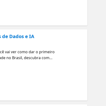
ortantes. Esteja você
s de Dados e IA
ê vai ver como dar o primeiro
dade no Brasil, descubra como
tá na mesma jornada que você,
os te mostrar caminhos simples
ão importa se você tá