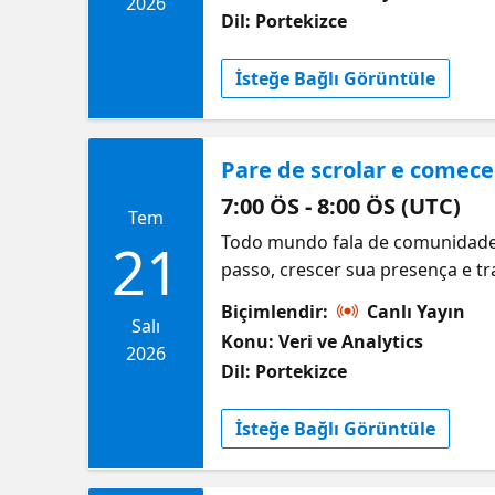
para estudar, gerenciar seu tem
2026
Dil: Portekizce
começando agora ou perto da prov
İsteğe Bağlı Görüntüle
Pare de scrolar e comece
7:00 ÖS - 8:00 ÖS (UTC)
Tem
Todo mundo fala de comunidade.
21
passo, crescer sua presença e t
se conectar nas comunidades de 
Biçimlendir:
Canlı Yayın
trocar ideia, fazer conexões e 
Salı
Konu: Veri ve Analytics
pra se envolver, aparecer mais 
2026
Dil: Portekizce
começando ou já é ativo, é aqui
İsteğe Bağlı Görüntüle