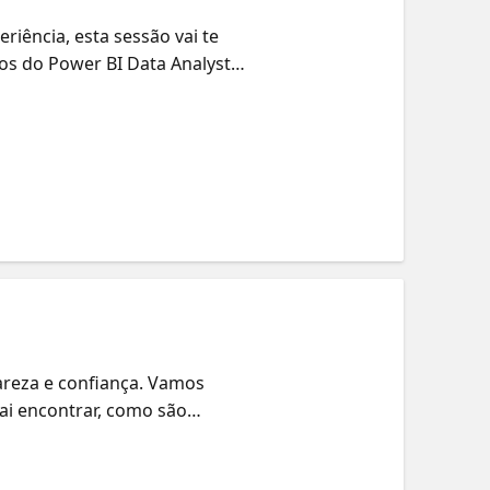
iência, esta sessão vai te
os do Power BI Data Analyst
agem até a criação de
 se conecta e como tudo se
ara desenvolver suas
r se aprofundar, vamos indicar
areza e confiança. Vamos
ai encontrar, como são
tamente de pessoas que já
tilhar estratégias práticas