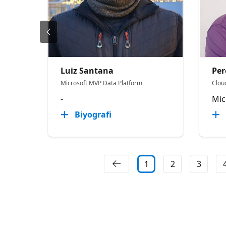
Luiz Santana
Pe
Microsoft MVP Data Platform
Cloud
-
Mic
Biyografi
1
2
3