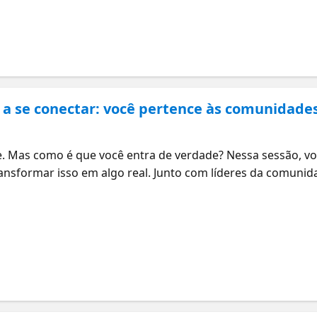
po durante a prova e manter o foco nos momentos mais imp
a, esta sessão vai te ajudar a se sentir preparado.
 a se conectar: você pertence às comunidade
 Mas como é que você entra de verdade? Nessa sessão, voc
ransformar isso em algo real. Junto com líderes da comuni
Microsoft Fabric, SQL, Power BI e AI, conhecer gente que 
ganhar ritmo criando coisas que você realmente curte. Vam
e transformar pequenos passos em progresso de verdade. N
 que conexões viram crescimento.