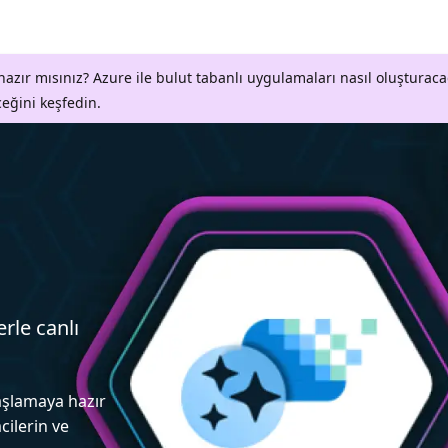
azır mısınız? Azure ile bulut tabanlı uygulamaları nasıl oluşturaca
ceğini keşfedin.
erle canlı
aşlamaya hazır
cilerin ve