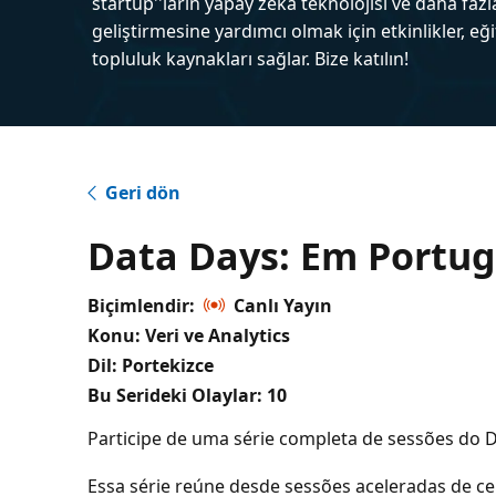
startup''ların yapay zeka teknolojisi ve daha fazl
geliştirmesine yardımcı olmak için etkinlikler, eğ
topluluk kaynakları sağlar. Bize katılın!
Geri dön
Data Days: Em Portu
Biçimlendir:
Canlı Yayın
Konu: Veri ve Analytics
Dil: Portekizce
Bu Serideki Olaylar:
10
Participe de uma série completa de sessões do
Essa série reúne desde sessões aceleradas de c