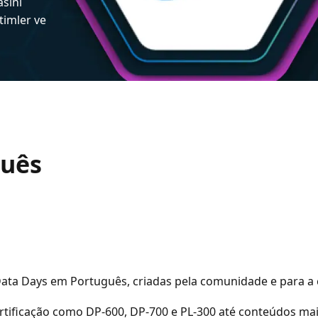
asını
itimler ve
guês
 Data Days em Português, criadas pela comunidade e para 
ertificação como DP-600, DP-700 e PL-300 até conteúdos ma