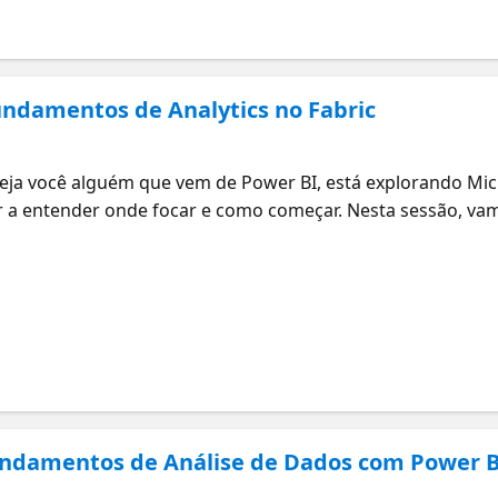
Fundamentos de Analytics no Fabric
Seja você alguém que vem de Power BI, está explorando Mi
ar a entender onde focar e como começar. Nesta sessão, vam
indo ingestão de dados, transformação, modelagem, visual
 Fabric. Você vai ter uma visão clara do que é esperado e d
ntações práticas sobre como estruturar seu aprendizado 
dicar sessões on-demand por tema para você continuar apr
 Fundamentos de Análise de Dados com Power B