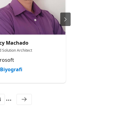
rcy Machado
Ladislau André
 Solution Architect
Data & Analytics Solution Archi
rosoft
-
Biyografi
Biyografi
4