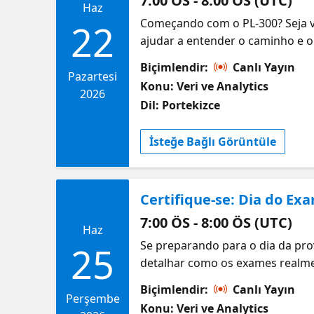
7:00 ÖS - 8:00 ÖS (UTC)
Haz
Começando com o PL-300? Seja vo
22
ajudar a entender o caminho e o
certification exam acompanhand
Biçimlendir:
Canlı Yayın
relatórios e a entrega de insigh
Pazartesi
Konu: Veri ve Analytics
junta para contar histórias cla
2026
Dil: Portekizce
habilidades, se preparar para o
sessões on-demand por tema par
İsteğe Bağlı Görüntüle
Certifique-se: Dia do E
7:00 ÖS - 8:00 ÖS (UTC)
Haz
Se preparando para o dia da pro
25
detalhar como os exames realmen
estruturados e o que costuma p
Biçimlendir:
Canlı Yayın
fizeram e passaram, com dicas r
Perşembe
Konu: Veri ve Analytics