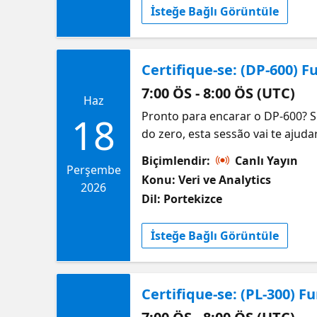
İsteğe Bağlı Görüntüle
próprio ritmo.
Certifique-se: (DP-600) 
7:00 ÖS - 8:00 ÖS (UTC)
Haz
Pronto para encarar o DP-600? 
18
do zero, esta sessão vai te ajud
tópicos do exame DP-600, inclu
Biçimlendir:
Canlı Yayın
soluções analíticas no Microsoft
Perşembe
Konu: Veri ve Analytics
Também vamos compartilhar orie
2026
Dil: Portekizce
quiser se aprofundar, vamos in
İsteğe Bağlı Görüntüle
Certifique-se: (PL-300)