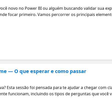
cê novo no Power BI ou alguém buscando validar sua exper
nde focar primeiro. Vamos percorrer os principais element
o o percurso dos seus dados, desde a preparação e model
ts com visualizações eficazes. Você vai ver como cada etapa
ras com dados. Também vamos compartilhar dicas práticas p
 exame e ganhar experiência ao longo do processo. Se quise
a você continuar aprendendo no seu próprio ritmo.
xame — O que esperar e como passar
va? Esta sessão foi pensada para te ajudar a chegar com cl
te funcionam, incluindo os tipos de perguntas que você v
egar muita gente de surpresa. Você também vai ouvir dire
eais sobre o que realmente funciona. Também vamos compar