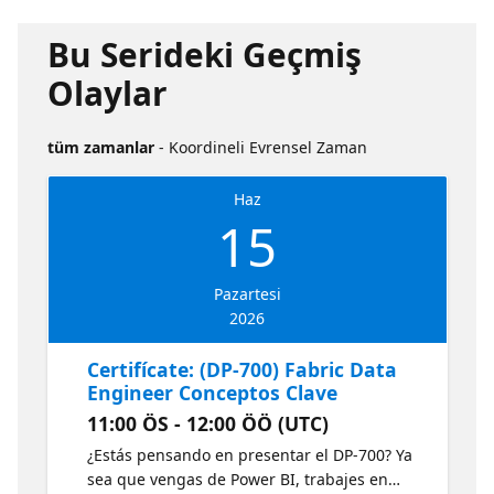
Bu Serideki Geçmiş
Olaylar
tüm zamanlar
- Koordineli Evrensel Zaman
Haz
15
Pazartesi
2026
Certifícate: (DP-700) Fabric Data
Engineer Conceptos Clave
11:00 ÖS - 12:00 ÖÖ (UTC)
¿Estás pensando en presentar el DP-700? Ya
sea que vengas de Power BI, trabajes en