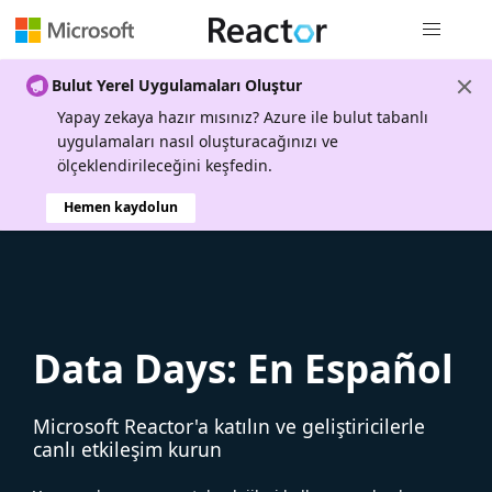
Genel gezi
Bulut Yerel Uygulamaları Oluştur
Yapay zekaya hazır mısınız? Azure ile bulut tabanlı
uygulamaları nasıl oluşturacağınızı ve
ölçeklendirileceğini keşfedin.
Hemen kaydolun
Data Days: En Español
Microsoft Reactor'a katılın ve geliştiricilerle
canlı etkileşim kurun