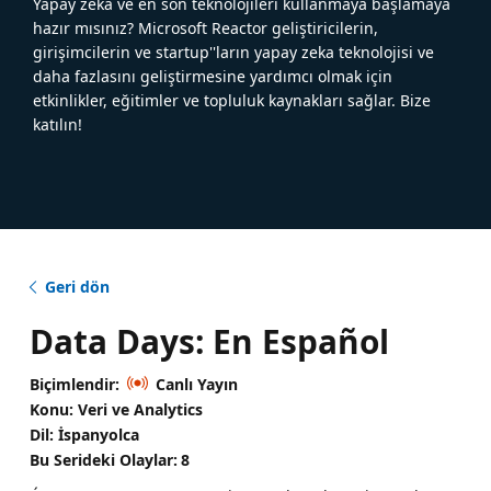
Yapay zeka ve en son teknolojileri kullanmaya başlamaya
hazır mısınız? Microsoft Reactor geliştiricilerin,
girişimcilerin ve startup''ların yapay zeka teknolojisi ve
daha fazlasını geliştirmesine yardımcı olmak için
etkinlikler, eğitimler ve topluluk kaynakları sağlar. Bize
katılın!
Geri dön
Data Days: En Español
Biçimlendir:
Canlı Yayın
Konu: Veri ve Analytics
Dil: İspanyolca
Bu Serideki Olaylar:
8