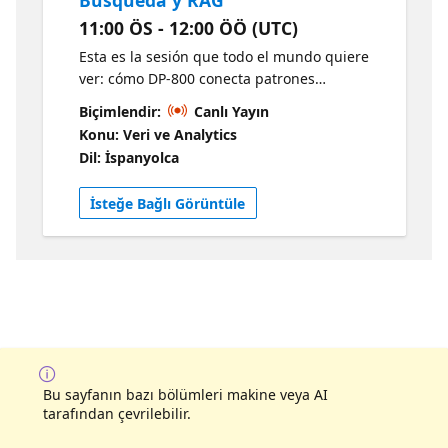
Búsqueda y RAG
11:00 ÖS - 12:00 ÖÖ (UTC)
Esta es la sesión que todo el mundo quiere
ver: cómo DP-800 conecta patrones
modernos de IA directamente con tus
Biçimlendir:
Canlı Yayın
soluciones SQL. Desglosaremos lo que el
Konu: Veri ve Analytics
examen espera sobre embeddings, vectores,
Dil: İspanyolca
búsqueda inteligente y generación
aumentada por recuperación (RAG), y lo
İsteğe Bağlı Görüntüle
traduciremos en conceptos prácticos y
aplicables.
Bu sayfanın bazı bölümleri makine veya AI
tarafından çevrilebilir.