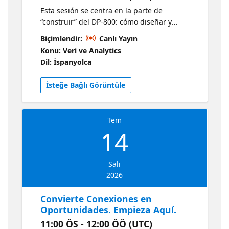
Esta sesión se centra en la parte de
“construir” del DP-800: cómo diseñar y
desarrollar soluciones de bases de datos que
Biçimlendir:
Canlı Yayın
funcionen en cargas reales y que estén
Konu: Veri ve Analytics
alineadas con lo que evalúa el examen.
Dil: İspanyolca
Recorreremos las habilidades clave del
desarrollador, desde elegir los objetos y
İsteğe Bağlı Görüntüle
patrones correctos hasta escribir SQL sólido
y mantenible.
Tem
14
Salı
2026
Convierte Conexiones en
Oportunidades. Empieza Aquí.
11:00 ÖS - 12:00 ÖÖ (UTC)