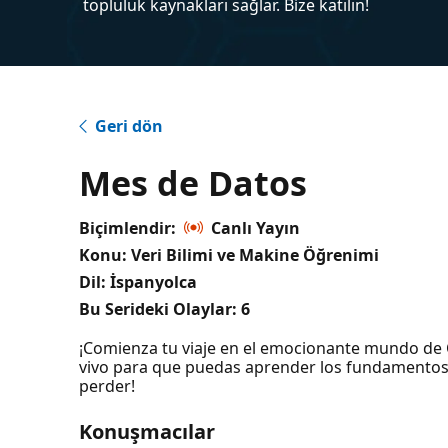
topluluk kaynakları sağlar. Bize katılın!
Geri dön
Mes de Datos
Biçimlendir:
Canlı Yayın
Konu: Veri Bilimi ve Makine Öğrenimi
Dil: İspanyolca
Bu Serideki Olaylar:
6
¡Comienza tu viaje en el emocionante mundo de C
vivo para que puedas aprender los fundamentos y
perder!
Konuşmacılar