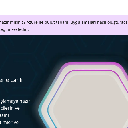
azır mısınız? Azure ile bulut tabanlı uygulamaları nasıl oluşturaca
ceğini keşfedin.
erle canlı
aşlamaya hazır
cilerin ve
asını
itimler ve